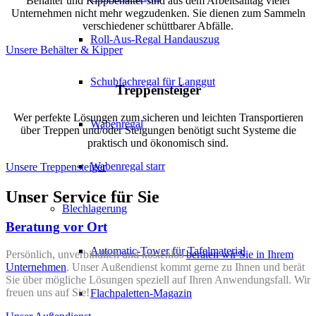
Behälter und Kippbehälter sind aus dem Arbeitsalltag vieler
Unternehmen nicht mehr wegzudenken. Sie dienen zum Sammeln
verschiedener schüttbarer Abfälle.
Roll-Aus-Regal Handauszug
Unsere Behälter & Kipper
Schubfachregal für Langgut
Treppensteiger
Wer perfekte Lösungen zum sicheren und leichten Transportieren
Wabenregal
über Treppen und/oder Steigungen benötigt sucht Systeme die
praktisch und ökonomisch sind.
Wabenregal starr
Unsere Treppensteiger
Unser Service für Sie
Blechlagerung
Beratung vor Ort
Automatic-Tower für Tafelmaterial
Persönlich, unverbindlich und kostenlos
beraten wir Sie in Ihrem
Unternehmen
. Unser Außendienst kommt gerne zu Ihnen und berät
Sie über mögliche Lösungen speziell auf Ihren Anwendungsfall. Wir
freuen uns auf Sie!
Flachpaletten-Magazin