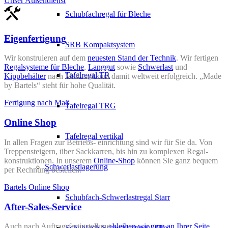
Unser Außendienst
Schubfachregal für Bleche
Eigenfertigung
SRB Kompaktsystem
Wir konstruieren auf dem
neuesten Stand der Technik
. Wir fertigen
Regalsysteme für Bleche
,
Langgut
sowie
Schwerlast
und
Tafelregal TR
Kippbehälter
nach Maß und sind damit weltweit erfolgreich. „Made
by Bartels“ steht für hohe Qualität.
Fertigung nach Maß
Tafelregal TRG
Online Shop
Tafelregal vertikal
In allen Fragen zur Betriebs- einrichtung sind wir für Sie da. Von
Treppensteigern, über Sackkarren, bis hin zu komplexen Regal-
konstruktionen. In unserem
Online-Shop
können Sie ganz bequem
Schwerlastlagerung
per Rechnung bestellen.
Bartels Online Shop
Schubfach-Schwerlastregal Starr
After-Sales-Service
Auch nach Auftragsfertigstellung
bleiben wir gern an Ihrer Seite
,
Schubfach-Schwerlastregal Flex