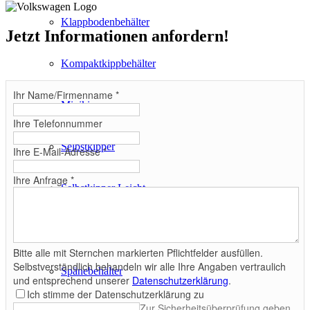
Klappbodenbehälter
Jetzt Informationen anfordern!
Kompaktkippbehälter
Ihr Name/Firmenname
*
Minikipper
Ihre Telefonnummer
Selbstkipper
Ihre E-Mail-Adresse
*
Ihre Anfrage
*
Selbstkipper Leicht
Selbstkipper mit Seitenschutz
Bitte alle mit Sternchen markierten Pflichtfelder ausfüllen.
Selbstverständlich behandeln wir alle Ihre Angaben vertraulich
Spänebehälter
und entsprechend unserer
Datenschutzerklärung
.
Ich stimme der Datenschutzerklärung zu
Zur Sicherheitsüberprüfung geben