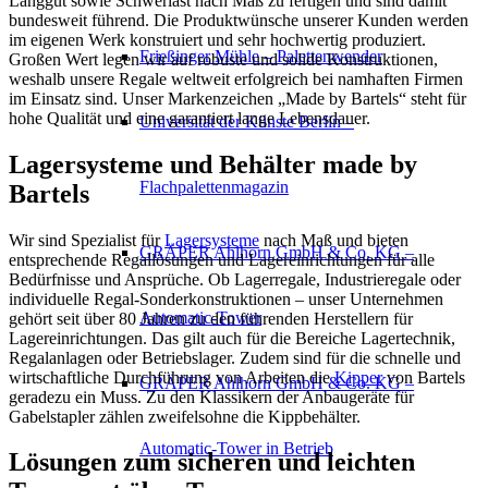
Langgut sowie Schwerlast nach Maß zu fertigen und sind damit
bundesweit führend. Die Produktwünsche unserer Kunden werden
im eigenen Werk konstruiert und sehr hochwertig produziert.
Frießinger Mühle – Palettenwender
Großen Wert legen wir auf robuste und solide Konstruktionen,
weshalb unsere Regale weltweit erfolgreich bei namhaften Firmen
im Einsatz sind.
Unser Markenzeichen „Made by Bartels“ steht für
hohe Qualität und eine garantiert lange Lebensdauer.
Universität der Künste Berlin –
Lagersysteme und Behälter made by
Flachpalettenmagazin
Bartels
Wir sind Spezialist für
Lagersysteme
nach Maß und bieten
GRÄPER Ahlhorn GmbH & Co. KG –
entsprechende Regallösungen und Lagereinrichtungen für alle
Bedürfnisse und Ansprüche. Ob Lagerregale, Industrieregale oder
individuelle Regal-Sonderkonstruktionen – unser Unternehmen
Automatic-Tower
gehört seit über 80 Jahren zu den führenden Herstellern für
Lagereinrichtungen. Das gilt auch für die Bereiche Lagertechnik,
Regalanlagen oder Betriebslager. Zudem sind für die schnelle und
wirtschaftliche Durchführung von Arbeiten die
Kipper
von Bartels
GRÄPER Ahlhorn GmbH & Co. KG –
geradezu ein Muss. Zu den Klassikern der Anbaugeräte für
Gabelstapler zählen zweifelsohne die Kippbehälter.
Automatic-Tower in Betrieb
Lösungen zum sicheren und leichten