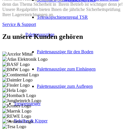
denn das Thema Sicherheit in Ihrem Betrieb ist wichtiger denn je!
Unsere Regalprüfer bieten Ihnen die jährliche Sicherheitsprüfung
Ihrer Lagereinrichtungen an.
Teleskopschienenregal TSR
Service & Support
Palettenauszüge
Zu unsere Kunden gehören
Palettenauszüge für den Boden
Palettenauszüge zum Einhängen
Palettenauszüge zum Auflegen
Treppensteiger
Behälter & Kipper