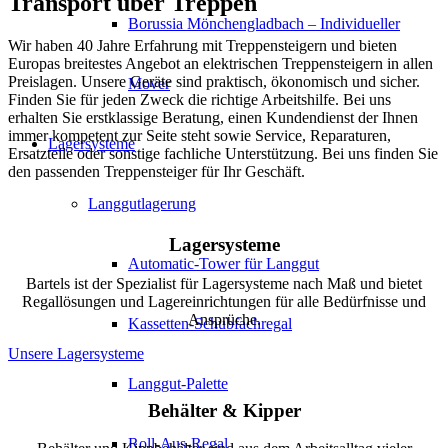
Transport über Treppen
Borussia Mönchengladbach – Individueller
Wir haben 40 Jahre Erfahrung mit Treppensteigern und bieten
Europas breitestes Angebot an elektrischen Treppensteigern in allen
Preislagen. Unsere Geräte sind praktisch, ökonomisch und sicher.
Mover
Finden Sie für jeden Zweck die richtige Arbeitshilfe. Bei uns
erhalten Sie erstklassige Beratung, einen Kundendienst der Ihnen
immer kompetent zur Seite steht sowie Service, Reparaturen,
Lagersysteme
Ersatzteile oder sonstige fachliche Unterstützung. Bei uns finden Sie
den passenden Treppensteiger für Ihr Geschäft.
Langgutlagerung
Lagersysteme
Automatic-Tower für Langgut
Bartels ist der Spezialist für Lagersysteme nach Maß und bietet
Regallösungen und Lagereinrichtungen für alle Bedürfnisse und
Ansprüche.
Kassetten-Schubfachregal
Unsere Lagersysteme
Langgut-Palette
Behälter & Kipper
Roll-Aus-Regal