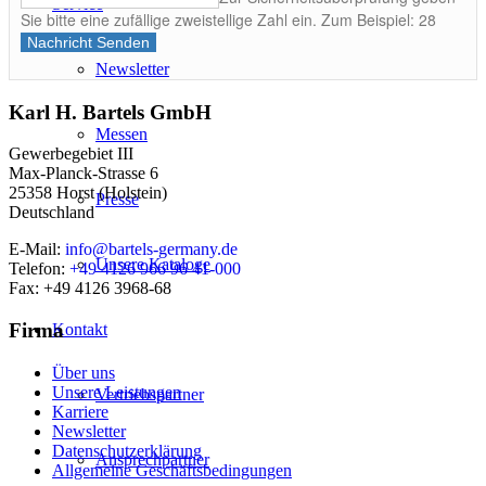
Service
Sie bitte eine zufällige zweistellige Zahl ein. Zum Beispiel: 28
Nachricht Senden
Newsletter
Karl H. Bartels GmbH
Messen
Gewerbegebiet III
Max-Planck-Strasse 6
25358 Horst (Holstein)
Presse
Deutschland
E-Mail:
info@bartels-germany.de
Unsere Kataloge
Telefon:
+49 4126 966 96 41-000
Fax: +49 4126 3968-68
Firma
Kontakt
Über uns
Unsere Leistungen
Vertriebspartner
Karriere
Newsletter
Datenschutzerklärung
Ansprechpartner
Allgemeine Geschäftsbedingungen