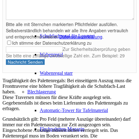
Roll-Aus-Regal Handauszug
Bitte alle mit Sternchen markierten Pflichtfelder ausfüllen.
Selbstverständlich behandeln wir alle Ihre Angaben vertraulich
Schubfachregal für Langgut
und entsprechend unserer
Datenschutzerklärung
.
Ich stimme der Datenschutzerklärung zu
Zur Sicherheitsüberprüfung geben
Wabenregal
Sie bitte eine zufällige zweistellige Zahl ein. Zum Beispiel: 29
Nachricht Senden
Wabenregal starr
Tragfähigkeit des Palettenregals: Bei einseitigem Auszug muss die
Fronttraverse eine höhere Tragfähigkeit als die Schubfach-Last
Blechlagerung
haben.
Diese Traversen müssen für diese Kräfte ausgelegt sein.
Gegebenenfalls ist dieses beim Lieferanten des Palettenregals zu
erfragen.
Automatic-Tower für Tafelmaterial
Grundsätzlich gilt: Pro Feld (mehrere Auszüge übereinander) darf
immer nur ein Palettenauszug zur Zeit ausgezogen sein.
Flachpaletten-Magazin
Eingeschobene Auszüge müssen sicher verriegelt sein. Das
Palettenregal muss im Boden verankert sein. Die