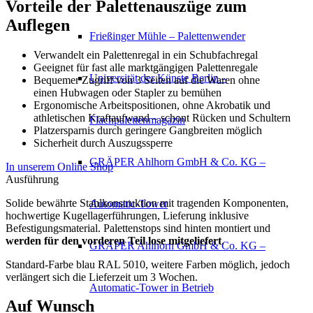
Vorteile der Palettenauszüge zum
Auflegen
Frießinger Mühle – Palettenwender
Verwandelt ein Palettenregal in ein Schubfachregal
Geeignet für fast alle marktgängigen Palettenregale
Universität der Künste Berlin –
Bequemer Zugriff von 3 Seiten auf die Waren ohne
einen Hubwagen oder Stapler zu bemühen
Ergonomische Arbeitspositionen, ohne Akrobatik und
athletischen Kraftaufwand – schont Rücken und Schultern
Flachpalettenmagazin
Platzersparnis durch geringere Gangbreiten möglich
Sicherheit durch Auszugssperre
GRÄPER Ahlhorn GmbH & Co. KG –
In unserem Online Shop
Ausführung
Solide bewährte Stahlkonstruktion mit tragenden Komponenten,
Automatic-Tower
hochwertige Kugellagerführungen, Lieferung inklusive
Befestigungsmaterial. Palettenstops sind hinten montiert und
werden für den vorderen Teil lose mitgeliefert
.
GRÄPER Ahlhorn GmbH & Co. KG –
Standard-Farbe blau RAL 5010, weitere Farben möglich, jedoch
verlängert sich die Lieferzeit um 3 Wochen.
Automatic-Tower in Betrieb
Auf Wunsch