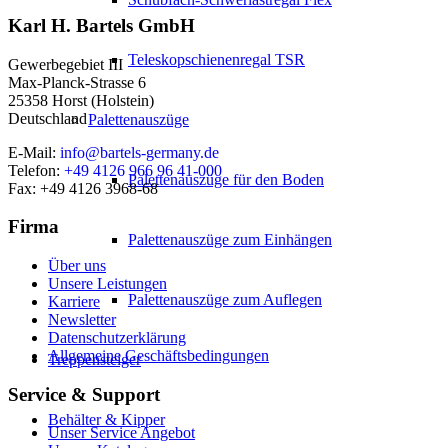
Karl H. Bartels GmbH
Teleskopschienenregal TSR
Gewerbegebiet III
Max-Planck-Strasse 6
25358 Horst (Holstein)
Deutschland
Palettenauszüge
E-Mail:
info@bartels-germany.de
Telefon:
+49 4126 966 96 41-000
Palettenauszüge für den Boden
Fax: +49 4126 3968-68
Firma
Palettenauszüge zum Einhängen
Über uns
Unsere Leistungen
Palettenauszüge zum Auflegen
Karriere
Newsletter
Datenschutzerklärung
Allgemeine Geschäftsbedingungen
Treppensteiger
Service & Support
Behälter & Kipper
Unser Service Angebot