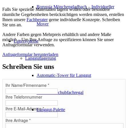
Borussia Mönchengladbach – Individueller
Falls Sie spezielle Materialien lagern wollen oder besondere
räumliche Gegebenheiten berücksichtigen werden müssen, erstellen
Ihnen unsere
Fachberater
gerne individuelle Konzepte. Schreiben
Mover
Sie uns an.
Andere Farben gegen Mehrpreis erhältlich und andere Maße
möglich – Um Ihre Anfrage zu spezifizieren können Sie unser
Lagersysteme
Anfrageformular verwenden.
Anfrageformular herunterladen
Langgutlagerung
Schreiben Sie uns
Automatic-Tower für Langgut
Ihr Name/Firmenname
*
Kassetten-Schubfachregal
Ihre Telefonnummer
Ihre E-Mail-Adresse
*
Langgut-Palette
Ihre Anfrage
*
Roll-Aus-Regal