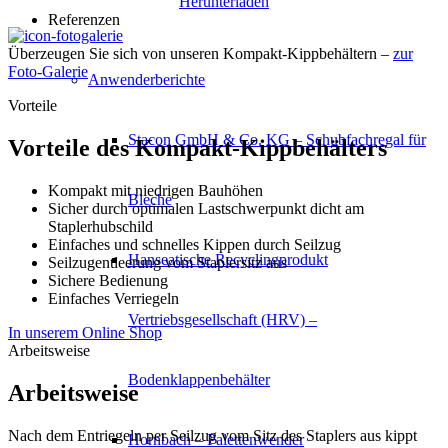
Herunterladen
Referenzen
Überzeugen Sie sich von unseren Kompakt-Kippbehältern –
zur
Foto-Galerie
Anwenderberichte
Vorteile
Stacon GmbH & Co. KG – Schubfachregal für
Vorteile des Kompakt-Kippbehälters
Kompakt mit niedrigen Bauhöhen
Bleche
Sicher durch optimalen Lastschwerpunkt dicht am
Staplerhubschild
Einfaches und schnelles Kippen durch Seilzug
Hanseatische Recyclingprodukt
Seilzugentleerung vom Staplersitz aus
Sichere Bedienung
Einfaches Verriegeln
Vertriebsgesellschaft (HRV) –
In unserem Online Shop
Arbeitsweise
Bodenklappenbehälter
Arbeitsweise
Nach dem Entriegeln per Seilzug vom Sitz des Staplers aus kippt
Hornbach – Palettenwender