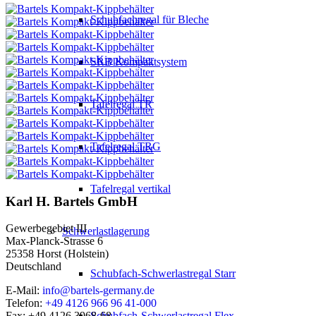
Schubfachregal für Bleche
SRB Kompaktsystem
Tafelregal TR
Tafelregal TRG
Tafelregal vertikal
Karl H. Bartels GmbH
Gewerbegebiet III
Schwerlastlagerung
Max-Planck-Strasse 6
25358 Horst (Holstein)
Deutschland
Schubfach-Schwerlastregal Starr
E-Mail:
info@bartels-germany.de
Telefon:
+49 4126 966 96 41-000
Schubfach-Schwerlastregal Flex
Fax: +49 4126 3968-68