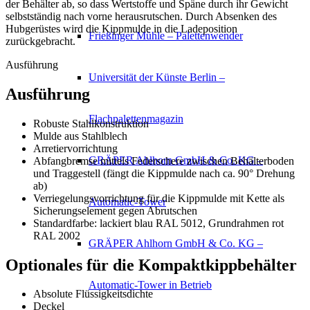
der Behälter ab, so dass Wertstoffe und Späne durch ihr Gewicht
selbstständig nach vorne herausrutschen. Durch Absenken des
Hubgerüstes wird die Kippmulde in die Ladeposition
Frießinger Mühle – Palettenwender
zurückgebracht.
Ausführung
Universität der Künste Berlin –
Ausführung
Flachpalettenmagazin
Robuste Stahlkonstruktion
Mulde aus Stahlblech
Arretiervorrichtung
GRÄPER Ahlhorn GmbH & Co. KG –
Abfangbremse mittels Federschere zwischen Behälterboden
und Traggestell (fängt die Kippmulde nach ca. 90° Drehung
ab)
Verriegelungsvorrichtung für die Kippmulde mit Kette als
Automatic-Tower
Sicherungselement gegen Abrutschen
Standardfarbe: lackiert blau RAL 5012, Grundrahmen rot
RAL 2002
GRÄPER Ahlhorn GmbH & Co. KG –
Optionales für die Kompaktkippbehälter
Automatic-Tower in Betrieb
Absolute Flüssigkeitsdichte
Deckel