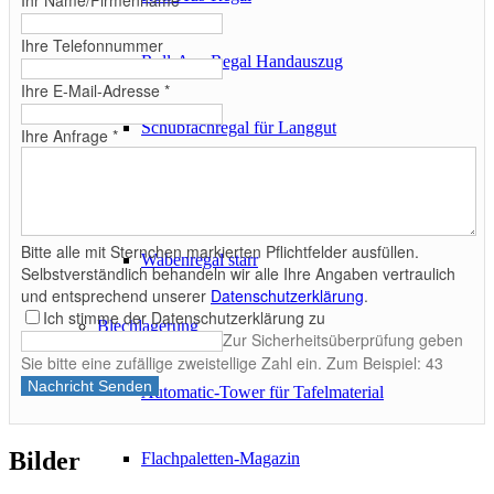
Ihr Name/Firmenname
*
Ihre Telefonnummer
Roll-Aus-Regal Handauszug
Ihre E-Mail-Adresse
*
Schubfachregal für Langgut
Ihre Anfrage
*
Wabenregal
Bitte alle mit Sternchen markierten Pflichtfelder ausfüllen.
Wabenregal starr
Selbstverständlich behandeln wir alle Ihre Angaben vertraulich
und entsprechend unserer
Datenschutzerklärung
.
Ich stimme der Datenschutzerklärung zu
Blechlagerung
Zur Sicherheitsüberprüfung geben
Sie bitte eine zufällige zweistellige Zahl ein. Zum Beispiel: 43
Nachricht Senden
Automatic-Tower für Tafelmaterial
Bilder
Flachpaletten-Magazin