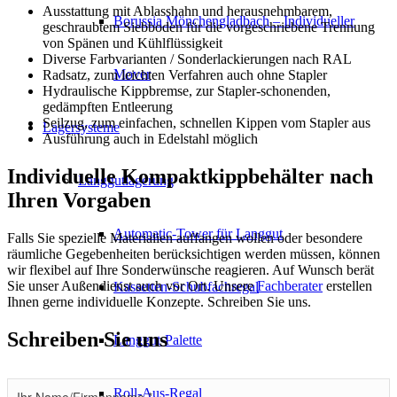
Ausstattung mit Ablasshahn und herausnehmbarem,
Borussia Mönchengladbach – Individueller
geschraubtem Siebboden für die vorgeschriebene Trennung
von Spänen und Kühlflüssigkeit
Diverse Farbvarianten / Sonderlackierungen nach RAL
Mover
Radsatz, zum leichten Verfahren auch ohne Stapler
Hydraulische Kippbremse, zur Stapler-schonenden,
gedämpften Entleerung
Seilzug, zum einfachen, schnellen Kippen vom Stapler aus
Lagersysteme
Ausführung auch in Edelstahl möglich
Individuelle Kompaktkippbehälter nach
Langgutlagerung
Ihren Vorgaben
Automatic-Tower für Langgut
Falls Sie spezielle Materialien auffangen wollen oder besondere
räumliche Gegebenheiten berücksichtigen werden müssen, können
wir flexibel auf Ihre Sonderwünsche reagieren. Auf Wunsch berät
Sie unser Außendienst auch vor Ort. Unsere
Fachberater
erstellen
Kassetten-Schubfachregal
Ihnen gerne individuelle Konzepte. Schreiben Sie uns.
Schreiben Sie uns
Langgut-Palette
Roll-Aus-Regal