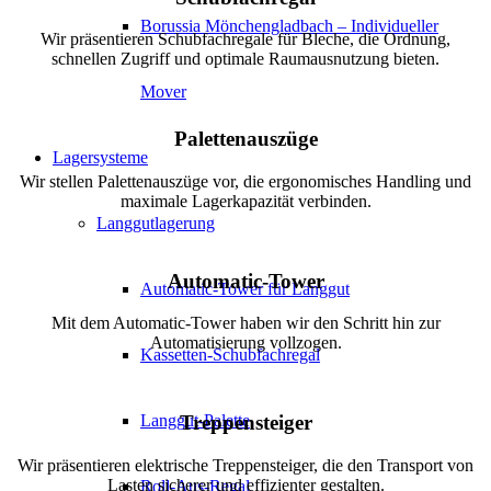
Borussia Mönchengladbach – Individueller
Wir präsentieren Schubfachregale für Bleche, die Ordnung,
schnellen Zugriff und optimale Raumausnutzung bieten.
Mover
Palettenauszüge
Lagersysteme
Wir stellen Palettenauszüge vor, die ergonomisches Handling und
maximale Lagerkapazität verbinden.
Langgutlagerung
Automatic-Tower
Automatic-Tower für Langgut
Mit dem Automatic-Tower haben wir den Schritt hin zur
Automatisierung vollzogen.
Kassetten-Schubfachregal
Langgut-Palette
Treppensteiger
Wir präsentieren elektrische Treppensteiger, die den Transport von
Lasten sicherer und effizienter gestalten.
Roll-Aus-Regal