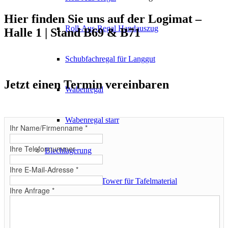
Hier finden Sie uns auf der Logimat –
Roll-Aus-Regal Handauszug
Halle 1 | Stand B69 & B71
Schubfachregal für Langgut
Jetzt einen Termin vereinbaren
Wabenregal
Wabenregal starr
Ihr Name/Firmenname
*
Ihre Telefonnummer
Blechlagerung
Ihre E-Mail-Adresse
*
Automatic-Tower für Tafelmaterial
Ihre Anfrage
*
Flachpaletten-Magazin