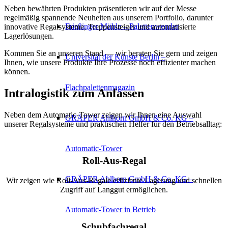
Neben bewährten Produkten präsentieren wir auf der Messe
regelmäßig spannende Neuheiten aus unserem Portfolio, darunter
Frießinger Mühle – Palettenwender
innovative Regalsysteme, Treppensteiger und automatisierte
Lagerlösungen.
Kommen Sie an unseren Stand — wir beraten Sie gern und zeigen
Universität der Künste Berlin –
Ihnen, wie unsere Produkte Ihre Prozesse noch effizienter machen
können.
Flachpalettenmagazin
Intralogistik zum Anfassen
Neben dem Automatic-Tower zeigen wir Ihnen eine Auswahl
GRÄPER Ahlhorn GmbH & Co. KG –
unserer Regalsysteme und praktischen Helfer für den Betriebsalltag:
Automatic-Tower
Roll-Aus-Regal
GRÄPER Ahlhorn GmbH & Co. KG –
Wir zeigen wie Roll-Aus-Regale effiziente Lagerung und schnellen
Zugriff auf Langgut ermöglichen.
Automatic-Tower in Betrieb
Schubfachregal