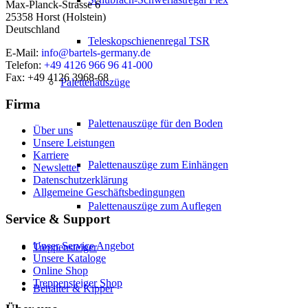
Max-Planck-Strasse 6
25358 Horst (Holstein)
Deutschland
Teleskopschienenregal TSR
E-Mail:
info@bartels-germany.de
Telefon:
+49 4126 966 96 41-000
Fax: +49 4126 3968-68
Palettenauszüge
Firma
Palettenauszüge für den Boden
Über uns
Unsere Leistungen
Karriere
Palettenauszüge zum Einhängen
Newsletter
Datenschutzerklärung
Allgemeine Geschäftsbedingungen
Palettenauszüge zum Auflegen
Service & Support
Unser Service Angebot
Treppensteiger
Unsere Kataloge
Online Shop
Treppensteiger Shop
Behälter & Kipper