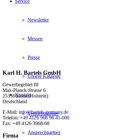
Service
Newsletter
Messen
Presse
Karl H. Bartels GmbH
Unsere Kataloge
Gewerbegebiet III
Max-Planck-Strasse 6
Kontakt
25358 Horst (Holstein)
Deutschland
E-Mail:
info@bartels-germany.de
Vertriebspartner
Telefon:
+49 4126 966 96 41-000
Fax: +49 4126 3968-68
Ansprechpartner
Firma