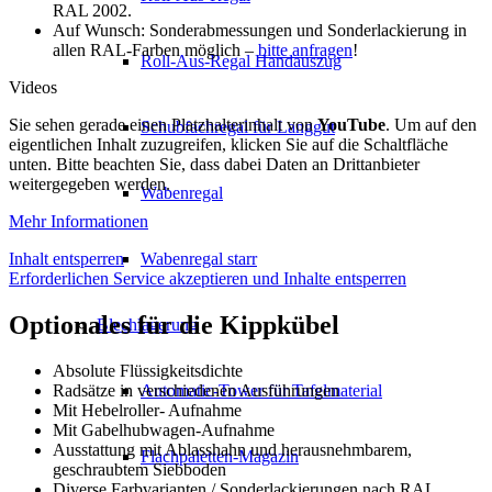
RAL 2002.
Auf Wunsch: Sonderabmessungen und Sonderlackierung in
allen RAL-Farben möglich –
bitte anfragen
!
Roll-Aus-Regal Handauszug
Videos
Sie sehen gerade einen Platzhalterinhalt von
YouTube
. Um auf den
Schubfachregal für Langgut
eigentlichen Inhalt zuzugreifen, klicken Sie auf die Schaltfläche
unten. Bitte beachten Sie, dass dabei Daten an Drittanbieter
weitergegeben werden.
Wabenregal
Mehr Informationen
Inhalt entsperren
Wabenregal starr
Erforderlichen Service akzeptieren und Inhalte entsperren
Optionales für die Kippkübel
Blechlagerung
Absolute Flüssigkeitsdichte
Automatic-Tower für Tafelmaterial
Radsätze in verschiedenen Ausführungen
Mit Hebelroller- Aufnahme
Mit Gabelhubwagen-Aufnahme
Ausstattung mit Ablasshahn und herausnehmbarem,
Flachpaletten-Magazin
geschraubtem Siebboden
Diverse Farbvarianten / Sonderlackierungen nach RAL