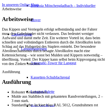
In unserem Online Shop
Borussia Mönchengladbach – Individueller
Arbeitsweise
Arbeitsweise
Mover
Das Kippen und Verriegeln erfolgt selbstständig und der Fahrer
muss den Gabelstapler nicht verlassen. Das bedeutet weniger
Lagersysteme
Aufwand und damit mehr Zeit. Ein weiterer Vorteil ist, dass beim
schnellen und vollständigen Entleeren durch die Abrollkufen kein
Schlag auf das Hubgerüst des Staplers entsteht. Der besondere
Langgutlagerung
Abrollmechanismus durch besagte Abrollkufen macht eine
Kettensicherung – wie sonst bei Mulden und Kippern notwendig –
überflüssig. Vorteil: Der Kipper kann selbst beim Kippvorgang nicht
Automatic-Tower für Langgut
von den Zinken rutschen.
Ausführung
Kassetten-Schubfachregal
Ausführung
Langgut-Palette
Robuster Grundrahmen.
Mulde aus Stahlblech mit gekanteten Randversteifungen, 2 –
3 mm stark.
Standardfarbe: lackiert blau RAL 5012, Grundrahmen rot
Roll-Aus-Regal