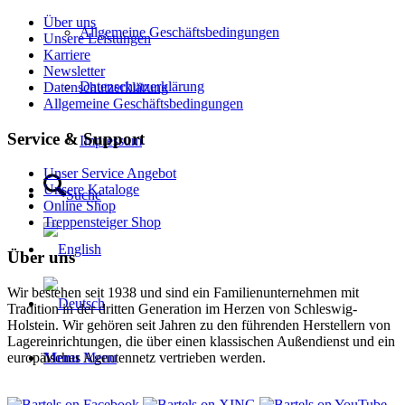
Über uns
Allgemeine Geschäftsbedingungen
Unsere Leistungen
Karriere
Newsletter
Datenschutzerklärung
Datenschutzerklärung
Allgemeine Geschäftsbedingungen
Service & Support
Impressum
Unser Service Angebot
Unsere Kataloge
Suche
Online Shop
Treppensteiger Shop
Über uns
Wir bestehen seit 1938 und sind ein Familienunternehmen mit
Tradition in der dritten Generation im Herzen von Schleswig-
Holstein. Wir gehören seit Jahren zu den führenden Herstellern von
Lagereinrichtungen, die über einen klassischen Außendienst und ein
europäisches Agentennetz vertrieben werden.
Menu
Menu