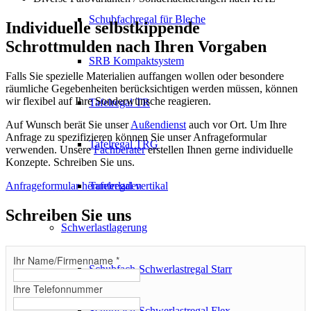
Schubfachregal für Bleche
Individuelle selbstkippende
Schrottmulden nach Ihren Vorgaben
SRB Kompaktsystem
Falls Sie spezielle Materialien auffangen wollen oder besondere
räumliche Gegebenheiten berücksichtigen werden müssen, können
wir flexibel auf Ihre Sonderwünsche reagieren.
Tafelregal TR
Auf Wunsch berät Sie unser
Außendienst
auch vor Ort. Um Ihre
Anfrage zu spezifizieren können Sie unser Anfrageformular
Tafelregal TRG
verwenden. Unsere
Fachberater
erstellen Ihnen gerne individuelle
Konzepte. Schreiben Sie uns.
Tafelregal vertikal
Anfrageformular herunterladen
Schreiben Sie uns
Schwerlastlagerung
Ihr Name/Firmenname
*
Schubfach-Schwerlastregal Starr
Ihre Telefonnummer
Schubfach-Schwerlastregal Flex