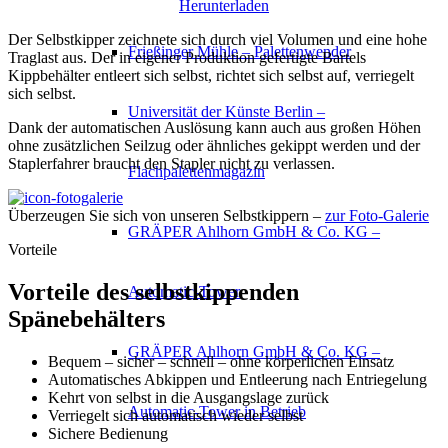
Herunterladen
Der Selbstkipper zeichnete sich durch viel Volumen und eine hohe
Frießinger Mühle – Palettenwender
Traglast aus. Der in eigener Produktion gefertigte Bartels
Kippbehälter entleert sich selbst, richtet sich selbst auf, verriegelt
sich selbst.
Universität der Künste Berlin –
Dank der automatischen Auslösung kann auch aus großen Höhen
ohne zusätzlichen Seilzug oder ähnliches gekippt werden und der
Staplerfahrer braucht den Stapler nicht zu verlassen.
Flachpalettenmagazin
Überzeugen Sie sich von unseren Selbstkippern –
zur Foto-Galerie
GRÄPER Ahlhorn GmbH & Co. KG –
Vorteile
Vorteile des selbstkippenden
Automatic-Tower
Spänebehälters
GRÄPER Ahlhorn GmbH & Co. KG –
Bequem – sicher – schnell – ohne körperlichen Einsatz
Automatisches Abkippen und Entleerung nach Entriegelung
Kehrt von selbst in die Ausgangslage zurück
Automatic-Tower in Betrieb
Verriegelt sich automatisch wieder selbst
Sichere Bedienung