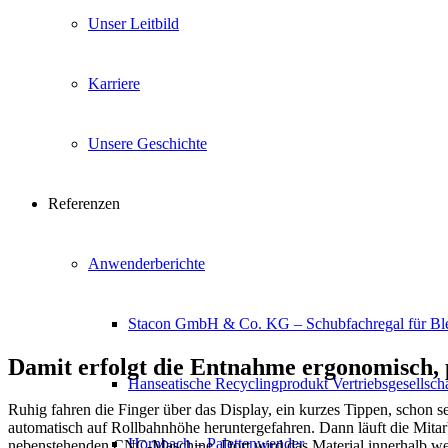
Unser Leitbild
Karriere
Unsere Geschichte
Referenzen
Anwenderberichte
Stacon GmbH & Co. KG – Schubfachregal für Bl
Damit erfolgt die Entnahme ergonomisch, pe
Hanseatische Recyclingprodukt Vertriebsgesellsc
Ruhig fahren die Finger über das Display, ein kurzes Tippen, schon 
automatisch auf Rollbahnhöhe heruntergefahren. Dann läuft die Mitar
Hornbach – Palettenwender
nebenstehenden CNC-Maschine. Dort wird das Material innerhalb weni