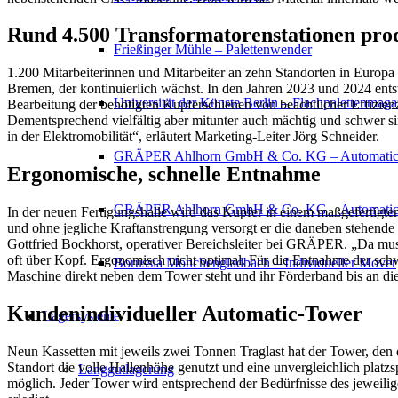
Rund 4.500 Transformatorenstationen pro
Frießinger Mühle – Palettenwender
1.200 Mitarbeiterinnen und Mitarbeiter an zehn Standorten in Europa
Bremen, der kontinuierlich wächst. In den Jahren 2023 und 2024 entst
Universität der Künste Berlin – Flachpalettenmaga
Bearbeitung der benötigten Kupferschienen von beachtlicher Effizienz
Dementsprechend vielfältig aber mitunter auch mächtig und schwer si
in der Elektromobilität“, erläutert Marketing-Leiter Jörg Schneider.
GRÄPER Ahlhorn GmbH & Co. KG – Automatic
Ergonomische, schnelle Entnahme
GRÄPER Ahlhorn GmbH & Co. KG – Automatic-T
In der neuen Fertigungshalle wird das Kupfer in einem maßgefertigt
und ohne jegliche Kraftanstrengung versorgt er die daneben stehend
Gottfried Bockhorst, operativer Bereichsleiter bei GRÄPER. „Da m
oft über Kopf. Ergonomisch nicht optimal. Für die Entnahme der sc
Borussia Mönchengladbach – Individueller Mover
Maschine direkt neben dem Tower steht und ihr Förderband bis an d
Kundenindividueller Automatic-Tower
Lagersysteme
Neun Kassetten mit jeweils zwei Tonnen Traglast hat der Tower, den 
Standort die volle Hallenhöhe genutzt und eine unvergleichlich platz
Langgutlagerung
möglich. Jeder Tower wird entsprechend der Bedürfnisse des jeweili