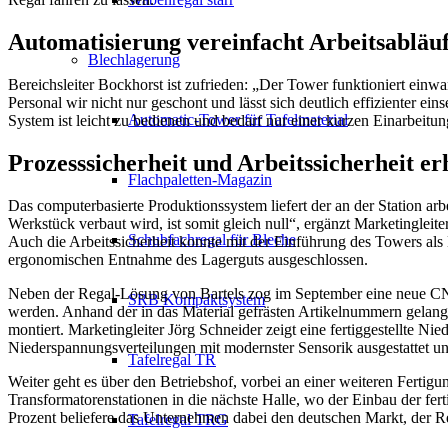
Automatisierung vereinfacht Arbeitsabläu
Blechlagerung
Bereichsleiter Bockhorst ist zufrieden: „Der Tower funktioniert einwa
Personal wir nicht nur geschont und lässt sich deutlich effizienter e
Automatic-Tower für Tafelmaterial
System ist leicht zu bedienen und bedarf nur einer kurzen Einarbeitun
Prozesssicherheit und Arbeitssicherheit er
Flachpaletten-Magazin
Das computerbasierte Produktionssystem liefert der an der Station arb
Werkstück verbaut wird, ist somit gleich null“, ergänzt Marketingleite
Schubfachregal für Bleche
Auch die Arbeitssicherheit konnte mit der Einführung des Towers als 
ergonomischen Entnahme des Lagerguts ausgeschlossen.
Neben der Regal-Lösung von Bartels zog im September eine neue CN
SRB Kompaktsystem
werden. Anhand der in das Material gefrästen Artikelnummern gelangt
montiert. Marketingleiter Jörg Schneider zeigt eine fertiggestellte N
Niederspannungsverteilungen mit modernster Sensorik ausgestattet und 
Tafelregal TR
Weiter geht es über den Betriebshof, vorbei an einer weiteren Fertigu
Transformatorenstationen in die nächste Halle, wo der Einbau der fer
Prozent beliefere das Unternehmen dabei den deutschen Markt, der R
Tafelregal TRG