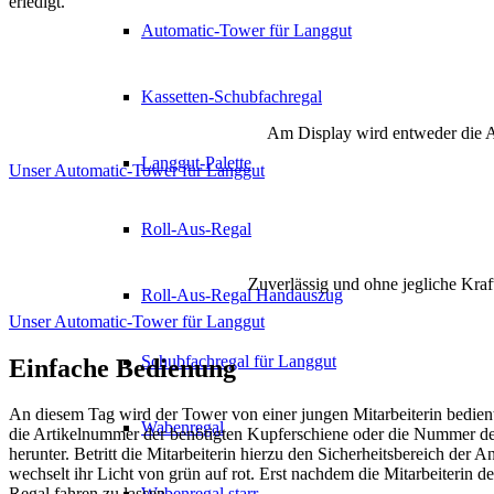
erledigt.
Automatic-Tower für Langgut
Kassetten-Schubfachregal
Am Display wird entweder die A
Langgut-Palette
Unser Automatic-Tower für Langgut
Roll-Aus-Regal
Zuverlässig und ohne jegliche Kra
Roll-Aus-Regal Handauszug
Unser Automatic-Tower für Langgut
Schubfachregal für Langgut
Einfache Bedienung
An diesem Tag wird der Tower von einer jungen Mitarbeiterin bedien
Wabenregal
die Artikelnummer der benötigten Kupferschiene oder die Nummer de
herunter. Betritt die Mitarbeiterin hierzu den Sicherheitsbereich der 
wechselt ihr Licht von grün auf rot. Erst nachdem die Mitarbeiterin d
Wabenregal starr
Regal fahren zu lassen.