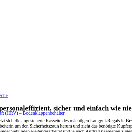
eche
rsonaleffizient, sicher und einfach wie nie
haft (HRV) – Bodenklappenbehälter
setzt sich die angesteuerte Kassette des mächtigen Langgut-Regals in 
beiterin um den Sicherheitszaun herum und zieht das benötigte Kupferp
ger Sekunden weiterverarbeitet und je nach Auftrag passgenau zugesc