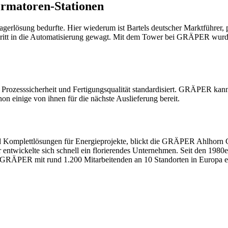
ormatoren-Stationen
en Lagerlösung bedurfte. Hier wiederum ist Bartels deutscher Marktführe
ritt in die Automatisierung gewagt. Mit dem Tower bei GRÄPER wurde 
Prozesssicherheit und Fertigungsqualität standardisiert. GRÄPER kann 
n einige von ihnen für die nächste Auslieferung bereit.
und Komplettlösungen für Energieprojekte, blickt die GRÄPER Ahlhor
entwickelte sich schnell ein florierendes Unternehmen. Seit den 1980
st GRÄPER mit rund 1.200 Mitarbeitenden an 10 Standorten in Europa e