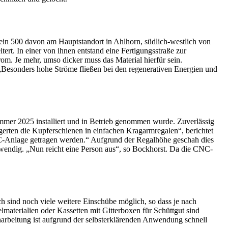
lein 500 davon am Hauptstandort in Ahlhorn, südlich-westlich von
ert. In einer von ihnen entstand eine Fertigungsstraße zur
rom. Je mehr, umso dicker muss das Material hierfür sein.
 „Besonders hohe Ströme fließen bei den regenerativen Energien und
mmer 2025 installiert und in Betrieb genommen wurde. Zuverlässig
erten die Kupferschienen in einfachen Kragarmregalen“, berichtet
C-Anlage getragen werden.“ Aufgrund der Regalhöhe geschah dies
wendig. „Nun reicht eine Person aus“, so Bockhorst. Da die CNC-
 sind noch viele weitere Einschübe möglich, so dass je nach
materialien oder Kassetten mit Gitterboxen für Schüttgut sind
arbeitung ist aufgrund der selbsterklärenden Anwendung schnell