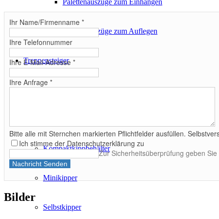
Palettenauszüge zum Einhängen
Ihr Name/Firmenname
*
Palettenauszüge zum Auflegen
Ihre Telefonnummer
Treppensteiger
Ihre E-Mail-Adresse
*
Ihre Anfrage
*
Behälter & Kipper
Klappbodenbehälter
Bitte alle mit Sternchen markierten Pflichtfelder ausfüllen. Selbst
Ich stimme der Datenschutzerklärung zu
Kompaktkippbehälter
Zur Sicherheitsüberprüfung geben Sie bi
Nachricht Senden
Minikipper
Bilder
Selbstkipper