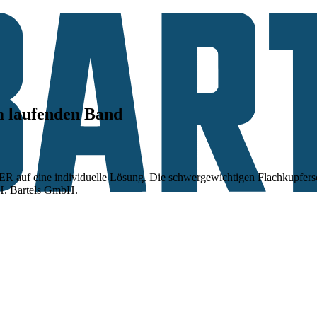
 laufenden Band
ER auf eine individuelle Lösung. Die schwergewichtigen Flachkupfersc
H. Bartels GmbH.