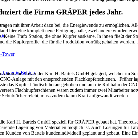
duziert die Firma GRÄPER jedes Jahr.
 tragen mit ihrer Arbeit dazu bei, die Energiewende zu ermöglichen. Al
and hier eine komplett neue Fertigungshalle, zwei andere wurden erweit
zin
. Keine Trafo-Station, die ohne Kupfer auskäme. In ihnen fließt der St
nd die Kupferprofile, die für die Produktion vorrätig gehalten werden.
-Tower
ower in Betrieb
en Automatic-Tower der Karl H. Bartels GmbH gelagert, welcher im So
e CNC-Anlage mit den entsprechenden Flachkupferschienen. „Früher lag
usste das Kupfer händisch herausgehoben und auf die Rollbahn der CN
hwereren Flachkupferschienen waren zudem immer zwei Mitarbeiter not
ie Schubfächer reicht, muss zudem kaum Kraft aufgewandt werden.
die Karl H. Bartels GmbH speziell für GRÄPER gebaut hat. Theoretisch
sparende Lagerung von Materialien möglich ist. Auch Lösungen für Tafel
gen Kunden von Bartels kundenindividuell geplant und gebaut. Eine Ein