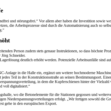
fe
ndfrei und störungsfrei.“ Vor allem aber haben die Investition sowie w
insetzen, die Arbeitsprozesse sind durch die Automatisierung auch so se
g.“
höht
eitenden Person zudem stets genaue Instruktionen, so dass höchste Proze
r Jörg Schneider.
Lagerlösung deutlich erhöht werden. Potenzielle Arbeitsunfälle sind au
C-Anlage in die Halle ein, ergänzt um weitere hochmoderne Maschinen
 jedes Teil in der Konstruktionsstraße an seinen Bestimmungsort. Eine
iederspannungsverteilung, in dem die Kupferschienen hinter der Vielzahl
voll digitalisiert.“
ngshalle, wo die Betonelemente für die Stationen gegossen und weiterver
tigen Niederspannungsverteilungen erfolgt. „Wir fertigen sowohl die Gro
est gehe in den europäischen Export.