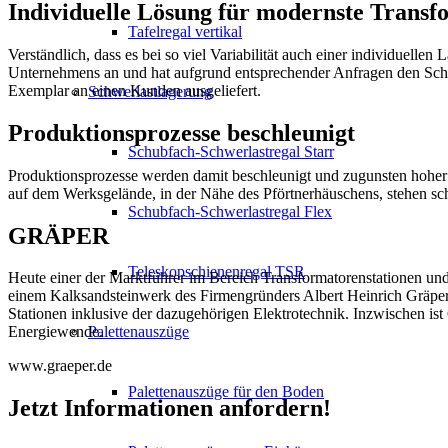
Individuelle Lösung für modernste Transf
Tafelregal vertikal
Verständlich, dass es bei so viel Variabilität auch einer individuell
Unternehmens an und hat aufgrund entsprechender Anfragen den Sch
Exemplar an einen Kunden ausgeliefert.
Schwerlastlagerung
Produktionsprozesse beschleunigt
Schubfach-Schwerlastregal Starr
Produktionsprozesse werden damit beschleunigt und zugunsten hoher 
auf dem Werksgelände, in der Nähe des Pförtnerhäuschens, stehen scho
Schubfach-Schwerlastregal Flex
GRÄPER
Teleskopschienenregal TSR
Heute einer der Marktführer im Bereich Transformatorenstationen 
einem Kalksandsteinwerk des Firmengründers Albert Heinrich Gräper 
Stationen inklusive der dazugehörigen Elektrotechnik. Inzwischen i
Palettenauszüge
Energiewende.
www.graeper.de
Palettenauszüge für den Boden
Jetzt Informationen anfordern!