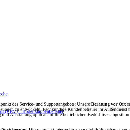
eche
elpunkt des Service‑ und Supportangebots: Unsere
Beratung vor Ort
er
ungen zu entwickeln. Fachkundige Kundenbetreuer im Außendienst bes
haft (HRV) – Bodenklappenbehälter
nd Ausstattung optimal auf Ihre betrieblichen Bedürfnisse abgestimmt
tätssicherung
. Diese umfasst interne Prozesse und Prüfmechanismen, 