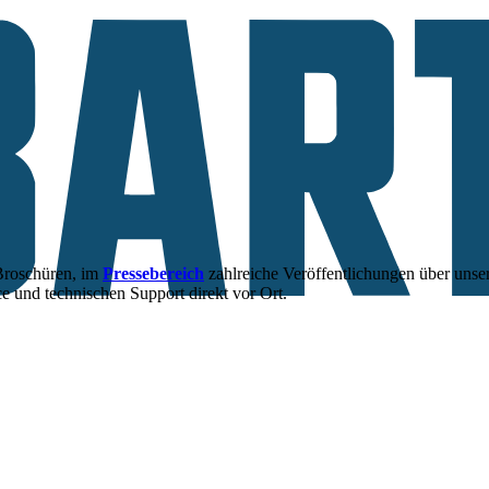
 Broschüren, im
Pressebereich
zahlreiche Veröffentlichungen über unse
ce und technischen Support direkt vor Ort.