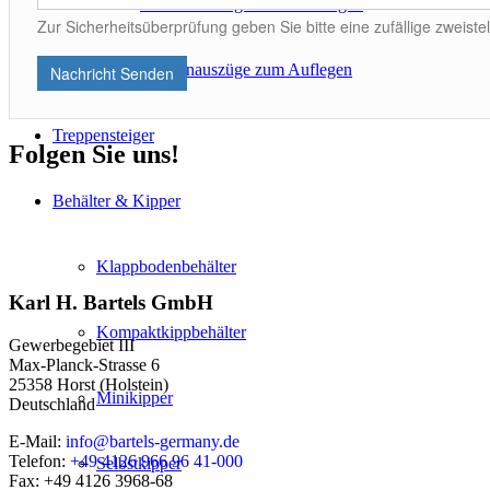
Palettenauszüge zum Einhängen
Zur Sicherheitsüberprüfung geben Sie bitte eine zufällige zweistel
Palettenauszüge zum Auflegen
Nachricht Senden
Treppensteiger
Folgen Sie uns!
Behälter & Kipper
Klappbodenbehälter
Karl H. Bartels GmbH
Kompaktkippbehälter
Gewerbegebiet III
Max-Planck-Strasse 6
25358 Horst (Holstein)
Minikipper
Deutschland
E-Mail:
info@bartels-germany.de
Telefon:
+49 4126 966 96 41-000
Selbstkipper
Fax: +49 4126 3968-68