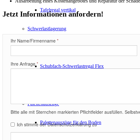
Ausarbeitung eines Kostenangebotes und Reparatur der Schäd
Tafelregal vertikal
Jetzt Informationen anfordern!
Schwerlastlagerung
Ihr Name/Firmenname
*
Schubfach-Schwerlastregal Starr
Ihre Anfrage
*
Schubfach-Schwerlastregal Flex
Teleskopschienenregal TSR
Palettenauszüge
Bitte alle mit Sternchen markierten Pflichtfelder ausfüllen. Selb
Palettenauszüge für den Boden
Ich stimme der Datenschutzerklärung zu