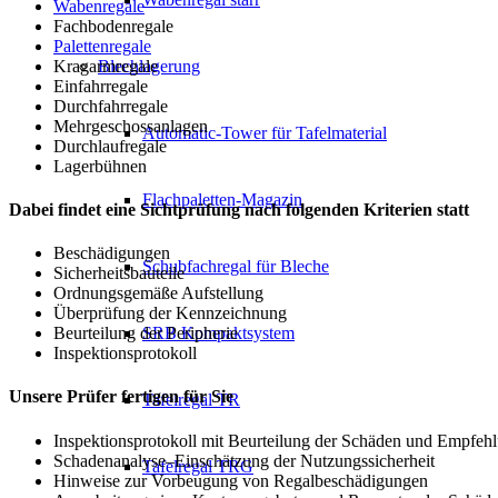
Wabenregale
Fachbodenregale
Palettenregale
Kragarmregale
Blechlagerung
Einfahrregale
Durchfahrregale
Mehrgeschossanlagen
Automatic-Tower für Tafelmaterial
Durchlaufregale
Lagerbühnen
Flachpaletten-Magazin
Dabei findet eine Sichtprüfung nach folgenden Kriterien statt
Beschädigungen
Schubfachregal für Bleche
Sicherheitsbauteile
Ordnungsgemäße Aufstellung
Überprüfung der Kennzeichnung
SRB Kompaktsystem
Beurteilung der Peripherie
Inspektionsprotokoll
Unsere Prüfer fertigen für Sie
Tafelregal TR
Inspektionsprotokoll mit Beurteilung der Schäden und Empfehl
Schadenanalyse–Einschätzung der Nutzungssicherheit
Tafelregal TRG
Hinweise zur Vorbeugung von Regalbeschädigungen