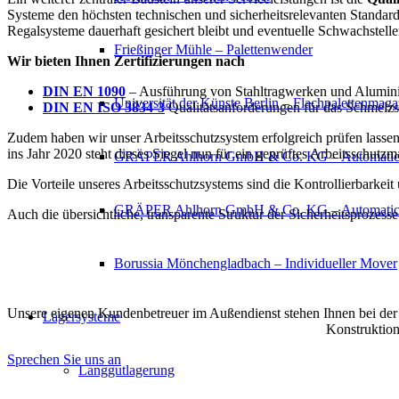
Systeme den höchsten technischen und sicherheitsrelevanten Standar
Regalsysteme dauerhaft gesichert bleibt und eventuelle Schwachstelle
Frießinger Mühle – Palettenwender
Wir bieten Ihnen Zertifizierungen nach
DIN EN 1090
– Ausführung von Stahltragwerken und Aluminiu
Universität der Künste Berlin – Flachpalettenmaga
DIN EN ISO 3834-3
Qualitätsanforderungen für das Schmelzs
Zudem haben wir unser Arbeitsschutzsystem erfolgreich prüfen lasse
ins Jahr 2020 steht dieses Siegel nun für ein geprüftes Arbeitsschu
GRÄPER Ahlhorn GmbH & Co. KG – Automatic
Die Vorteile unseres Arbeitsschutzsystems sind die Kontrollierbark
GRÄPER Ahlhorn GmbH & Co. KG – Automatic-T
Auch die übersichtliche, transparente Struktur der Sicherheitsprozess
Borussia Mönchengladbach – Individueller Mover
Unsere eigenen Kundenbetreuer im Außendienst stehen Ihnen bei der 
Lagersysteme
Konstruktion
Sprechen Sie uns an
Langgutlagerung