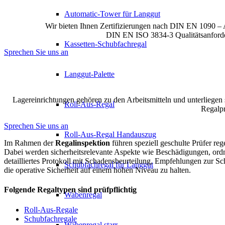
Automatic-Tower für Langgut
Wir bieten Ihnen Zertifizierungen nach DIN EN 1090 – 
DIN EN ISO 3834-3 Qualitätsanforder
Kassetten-Schubfachregal
Sprechen Sie uns an
Langgut-Palette
Lagereinrichtungen gehören zu den Arbeitsmitteln und unterliegen
Roll-Aus-Regal
Regalpr
Sprechen Sie uns an
Roll-Aus-Regal Handauszug
Im Rahmen der
Regalinspektion
führen speziell geschulte Prüfer r
Dabei werden sicherheitsrelevante Aspekte wie Beschädigungen, ordn
detailliertes Protokoll mit Schadensbeurteilung, Empfehlungen zur 
Schubfachregal für Langgut
die operative Sicherheit auf einem hohen Niveau zu halten.
Folgende Regaltypen sind prüfpflichtig
Wabenregal
Roll-Aus-Regale
Schubfachregale
Wabenregal starr