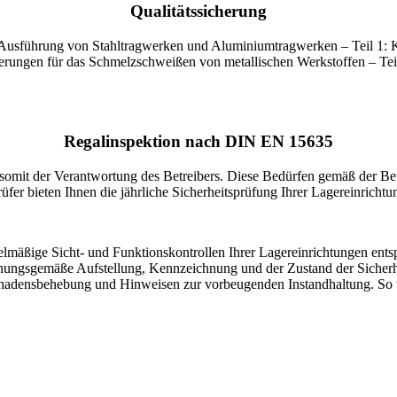
Qualitätssicherung
Ausführung von Stahltragwerken und Aluminiumtragwerken – Teil 1: K
ungen für das Schmelzschweißen von metallischen Werkstoffen – Teil
Regalinspektion nach DIN EN 15635
 somit der Verantwortung des Betreibers. Diese Bedürfen gemäß der Bet
üfer bieten Ihnen die jährliche Sicherheitsprüfung Ihrer Lagereinrichtu
egelmäßige Sicht‑ und Funktionskontrollen Ihrer Lagereinrichtungen en
ungsgemäße Aufstellung, Kennzeichnung und der Zustand der Sicherheit
Schadensbehebung und Hinweisen zur vorbeugenden Instandhaltung. So t