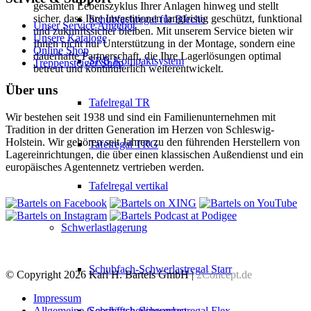
gesamten Lebenszyklus Ihrer Anlagen hinweg und stellt
sicher, dass Ihre Investitionen langfristig geschützt, funktional
Schubfachregal für Bleche
Unser Service Angebot
und zukunftssicher bleiben. Mit unserem Service bieten wir
Unsere Kataloge
Ihnen nicht nur Unterstützung in der Montage, sondern eine
Online Shop
dauerhafte Partnerschaft, die Ihre Lagerlösungen optimal
SRB Kompaktsystem
Treppensteiger Shop
betreut und kontinuierlich weiterentwickelt.
Über uns
Tafelregal TR
Wir bestehen seit 1938 und sind ein Familienunternehmen mit
Tradition in der dritten Generation im Herzen von Schleswig-
Holstein. Wir gehören seit Jahren zu den führenden Herstellern von
Tafelregal TRG
Lagereinrichtungen, die über einen klassischen Außendienst und ein
europäisches Agentennetz vertrieben werden.
Tafelregal vertikal
Schwerlastlagerung
Schubfach-Schwerlastregal Starr
© Copyright 2026 Karl H. Bartels GmbH |
2Concept.de
Impressum
Allgemeine Geschäftsbedingungen
Schubfach-Schwerlastregal Flex