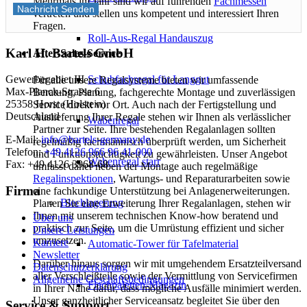
Mehrmals im Jahr sind wir auf führenden
Fachmessen
Nachricht Senden
vertreten und stellen uns kompetent und interessiert Ihren
Fragen.
Roll-Aus-Regal Handauszug
Karl H. Bartels GmbH
After-Sales-Service
Schubfachregal für Langgut
Gewerbegebiet III
Für alle unsere Regalsysteme bieten wir umfassende
Max-Planck-Strasse 6
Beratung, Planung, fachgerechte Montage und zuverlässigen
25358 Horst (Holstein)
Service direkt vor Ort. Auch nach der Fertigstellung und
Deutschland
Auslieferung Ihrer Regale stehen wir Ihnen als verlässlicher
Wabenregal
Partner zur Seite. Ihre bestehenden Regalanlagen sollten
E-Mail:
info@bartels-germany.de
regelmäßig fachmännisch überprüft werden, um Sicherheit
Telefon:
+49 4126 966 96 41-000
und Funktionstüchtigkeit zu gewährleisten. Unser Angebot
Wabenregal starr
Fax: +49 4126 3968-68
umfasst daher neben der Montage auch regelmäßige
Regalinspektionen
, Wartungs- und Reparaturarbeiten sowie
Firma
eine fachkundige Unterstützung bei Anlagenerweiterungen.
Blechlagerung
Planen Sie eine Erweiterung Ihrer Regalanlagen, stehen wir
Ihnen mit unserem technischen Know-how beratend und
Über uns
praktisch zur Seite, um die Umrüstung effizient und sicher
Unsere Leistungen
umzusetzen.
Karriere
Automatic-Tower für Tafelmaterial
Newsletter
Darüber hinaus sorgen wir mit umgehendem Ersatzteilversand
Datenschutzerklärung
aller Verschleißteile sowie der Vermittlung von Servicefirmen
Allgemeine Geschäftsbedingungen
Flachpaletten-Magazin
in Ihrer Nähe dafür, dass mögliche Ausfälle minimiert werden.
Unser ganzheitlicher Serviceansatz begleitet Sie über den
Service & Support