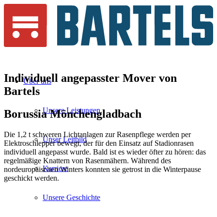
Individuell angepasster Mover
von
Über uns
Bartels
Unsere Leistungen
Borussia
Mönchengladbach
Die 1,2 t schweren Lichtanlagen zur Rasenpflege werden per
Unser Leitbild
Elektroschlepper bewegt, der für den Einsatz auf Stadionrasen
individuell angepasst wurde. Bald ist es wieder öfter zu hören: das
regelmäßige Knattern von Rasenmähern. Während des
Karriere
nordeuropäischen Winters konnten sie getrost in die Winterpause
geschickt werden.
Unsere Geschichte