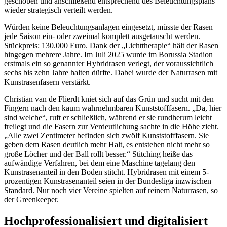
geschoben und anschließend entsprechend des Beleuchtungsplans
wieder strategisch verteilt werden.
Würden keine Beleuchtungsanlagen eingesetzt, müsste der Rasen
jede Saison ein- oder zweimal komplett ausgetauscht werden.
Stückpreis: 130.000 Euro. Dank der „Lichttherapie“ hält der Rasen
hingegen mehrere Jahre. Im Juli 2025 wurde im Borussia Stadion
erstmals ein so genannter Hybridrasen verlegt, der voraussichtlich
sechs bis zehn Jahre halten dürfte. Dabei wurde der Naturrasen mit
Kunstrasenfasern verstärkt.
Christian van de Flierdt kniet sich auf das Grün und sucht mit den
Fingern nach den kaum wahrnehmbaren Kunststofffasern. „Da, hier
sind welche“, ruft er schließlich, während er sie rundherum leicht
freilegt und die Fasern zur Verdeutlichung sachte in die Höhe zieht.
„Alle zwei Zentimeter befinden sich zwölf Kunststofffasern. Sie
geben dem Rasen deutlich mehr Halt, es entstehen nicht mehr so
große Löcher und der Ball rollt besser.“ Stitching heiße das
aufwändige Verfahren, bei dem eine Maschine tagelang den
Kunstrasenanteil in den Boden stitcht. Hybridrasen mit einem 5-
prozentigen Kunstrasenanteil seien in der Bundesliga inzwischen
Standard. Nur noch vier Vereine spielten auf reinem Naturrasen, so
der Greenkeeper.
Hochprofessionalisiert und digitalisiert