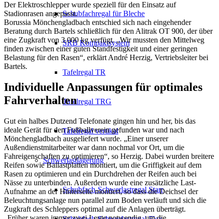
Der Elektroschlepper wurde speziell für den Einsatz auf
Schubfachregal für Bleche
Stadionrasen angepasst.
Borussia Mönchengladbach entschied sich nach eingehender
Beratung durch Bartels schließlich für den Alitrak OT 900, der über
eine Zugkraft von 3.000 kg verfügt. „Wir mussten den Mittelweg
SRB Kompaktsystem
finden zwischen einer guten Standfestigkeit und einer geringen
Belastung für den Rasen“, erklärt André Herzig, Vertriebsleiter bei
Bartels.
Tafelregal TR
Individuelle Anpassungen für optimales
Fahrverhalten
Tafelregal TRG
Gut ein halbes Dutzend Telefonate gingen hin und her, bis das
ideale Gerät für den Fußballverein gefunden war und nach
Tafelregal vertikal
Mönchengladbach ausgeliefert wurde. „Einer unserer
Außendienstmitarbeiter war dann nochmal vor Ort, um die
Fahreigenschaften zu optimieren“, so Herzig. Dabei wurden breitere
Schwerlastlagerung
Reifen sowie Ballastplatten montiert, um die Griffigkeit auf dem
Rasen zu optimieren und ein Durchdrehen der Reifen auch bei
Nässe zu unterbinden. Außerdem wurde eine zusätzliche Last-
Schubfach-Schwerlastregal Starr
Aufnahme an der Hinterseite montiert, so dass die Deichsel der
Beleuchtungsanlage nun parallel zum Boden verläuft und sich die
Zugkraft des Schleppers optimal auf die Anlagen überträgt.
„Früher waren immer zwei Leute notwendig, um die
Schubfach-Schwerlastregal Flex