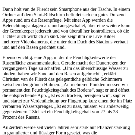
Dann holt van de Flierdt sein Smartphone aus der Tasche. In einem
Ordner auf dem Start-Bildschirm befindet sich ein gutes Dutzend
Apps rund um die Rasenpflege. Mit einer App werden die
Beleuchtungsanlagen an- und ausgeschaltet, über eine weitere kann
der Greenkeeper jederzeit und von überall her kontrollieren, ob die
Lichter auch wirklich an sind. Sie zeigt ihm die Live-Bilder
mehrerer Videokameras, die unter dem Dach des Stadions verbaut
und auf den Rasen gerichtet sind.
Ebenso wichtig: eine App, in der die Feuchtigkeitswerte der
Rasenfläche zusammenlaufen. Gerade macht der Dauerregen der
vergangenen Tage zu schaffen. „Um das überschüssige Wasser zu
binden, haben wir Sand auf den Rasen aufgebracht“, erklärt
Christian van de Flierdt das gelegentliche gelbliche Schimmern
zwischen den grünen Halmen. „An mehreren Punkten messen wir
permanent den Feuchtigkeitsgehalt des Bodens“, sagt er und öffnet
die entsprechende App. „Ist es zu trocken, beregnen wir“, sagt er
und startet zur Verdeutlichung per Fingertipp kurz einen der im Platz
verbauten Wassersprenger. „Ist es zu nass, müssen wir anderweitig
gegensteuern.“ Ziel sei ein Feuchtigkeitsgehalt von 27 bis 28
Prozent des Rasens.
Außerdem werde seit vielen Jahren sehr stark auf Pflanzenstärkung
in granulierter und flüssiger Form gesetzt, was die