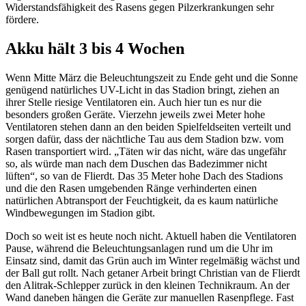
Widerstandsfähigkeit des Rasens gegen Pilzerkrankungen sehr
fördere.
Akku hält 3 bis 4 Wochen
Wenn Mitte März die Beleuchtungszeit zu Ende geht und die Sonne
genügend natürliches UV-Licht in das Stadion bringt, ziehen an
ihrer Stelle riesige Ventilatoren ein. Auch hier tun es nur die
besonders großen Geräte. Vierzehn jeweils zwei Meter hohe
Ventilatoren stehen dann an den beiden Spielfeldseiten verteilt und
sorgen dafür, dass der nächtliche Tau aus dem Stadion bzw. vom
Rasen transportiert wird. „Täten wir das nicht, wäre das ungefähr
so, als würde man nach dem Duschen das Badezimmer nicht
lüften“, so van de Flierdt. Das 35 Meter hohe Dach des Stadions
und die den Rasen umgebenden Ränge verhinderten einen
natürlichen Abtransport der Feuchtigkeit, da es kaum natürliche
Windbewegungen im Stadion gibt.
Doch so weit ist es heute noch nicht. Aktuell haben die Ventilatoren
Pause, während die Beleuchtungsanlagen rund um die Uhr im
Einsatz sind, damit das Grün auch im Winter regelmäßig wächst und
der Ball gut rollt. Nach getaner Arbeit bringt Christian van de Flierdt
den Alitrak-Schlepper zurück in den kleinen Technikraum. An der
Wand daneben hängen die Geräte zur manuellen Rasenpflege. Fast