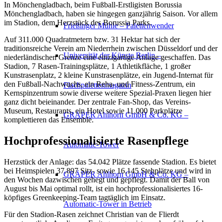
In Mönchengladbach, beim Fußball-Erstligisten Borussia
Mönchengladbach, haben sie hingegen ganzjährig Saison. Vor allem
im Stadion, dem Herzstück des Borussia Parks.
Frießinger Mühle – Palettenwender
Auf 311.000 Quadratmetern bzw. 31 Hektar hat sich der
traditionsreiche Verein am Niederrhein zwischen Düsseldorf und der
Universität der Künste Berlin –
niederländischen Grenze eine einzigartige Anlage geschaffen. Das
Stadion, 7 Rasen-Trainingsplätze, 1 Athletikfläche, 1 großer
Kunstrasenplatz, 2 kleine Kunstrasenplätze, ein Jugend-Internat für
den Fußball-Nachwuchs, ein Reha- und Fitness-Zentrum, ein
Flachpalettenmagazin
Kernspinzentrum sowie diverse weitere Spezial-Praxen liegen hier
ganz dicht beieinander. Der zentrale Fan-Shop, das Vereins-
Museum, Restaurants, ein Hotel sowie 11.000 Parkplätze
GRÄPER Ahlhorn GmbH & Co. KG –
komplettieren das Ensemble.
Hochprofessionalisierte Rasenpflege
Automatic-Tower
Herzstück der Anlage: das 54.042 Plätze fassende Stadion. Es bietet
bei Heimspielen 37.897 Sitz- sowie 16.145 Stehplätze und wird in
GRÄPER Ahlhorn GmbH & Co. KG –
den Wochen dazwischen gehegt und gepflegt. Damit der Ball von
August bis Mai optimal rollt, ist ein hochprofessionalisiertes 16-
köpfiges Greenkeeping-Team tagtäglich im Einsatz.
Automatic-Tower in Betrieb
Für den Stadion-Rasen zeichnet Christian van de Flierdt