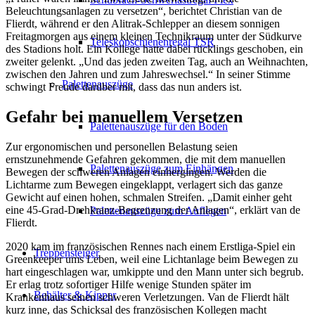
Beleuchtungsanlagen zu versetzen“, berichtet Christian van de
Flierdt, während er den Alitrak-Schlepper an diesem sonnigen
Freitagmorgen aus einem kleinen Technikraum unter der Südkurve
Teleskopschienenregal TSR
des Stadions holt. Ein Kollege hatte dabei rücklings geschoben, ein
zweiter gelenkt. „Und das jeden zweiten Tag, auch an Weihnachten,
zwischen den Jahren und zum Jahreswechsel.“ In seiner Stimme
Palettenauszüge
schwingt Freude darüber mit, dass das nun anders ist.
Gefahr bei manuellem Versetzen
Palettenauszüge für den Boden
Zur ergonomischen und personellen Belastung seien
ernstzunehmende Gefahren gekommen, die mit dem manuellen
Palettenauszüge zum Einhängen
Bewegen der schweren Anlagen einhergingen. Werden die
Lichtarme zum Bewegen eingeklappt, verlagert sich das ganze
Gewicht auf einen hohen, schmalen Streifen. „Damit einher geht
eine 45-Grad-Drehkranz-Begrenzung der Anlagen“, erklärt van de
Palettenauszüge zum Auflegen
Flierdt.
2020 kam im französischen Rennes nach einem Erstliga-Spiel ein
Treppensteiger
Greenkeeper ums Leben, weil eine Lichtanlage beim Bewegen zu
hart eingeschlagen war, umkippte und den Mann unter sich begrub.
Er erlag trotz sofortiger Hilfe wenige Stunden später im
Behälter & Kipper
Krankenhaus seinen schweren Verletzungen. Van de Flierdt hält
kurz inne, das Schicksal des französischen Kollegen macht