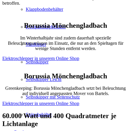
betroffen.
Klappbodenbehälter
Borussia Mönchengladbach
Kompaktkippbehälter
Im Winterhalbjahr sind zudem dauerhaft spezielle
Beleuchtungsanlagen im Einsatz, die nur an den Spieltagen für
Minikipper
wenige Stunden entfernt werden.
Elektroschlepper in unserem Online Shop
Selbstkipper
Borussia Mönchengladbach
Selbstkipper Leicht
Greenkeeping: Borussia Mönchengladbach setzt bei Beleuchtung
auf individuell angepassten Mover von Bartels.
Selbstkipper mit Seitenschutz
Elektroschlepper in unserem Online Shop
Spänebehälter
60.000 Watt und 400 Quadratmeter je
Lichtanlage