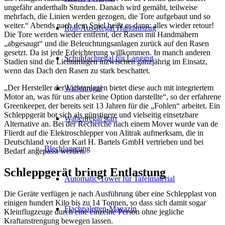
ungefähr anderthalb Stunden. Danach wird gemäht, teilweise
mehrfach, die Linien werden gezogen, die Tore aufgebaut und so
weiter.“ Abends nach dem Spiel heißt es dann: alles wieder retour!
Roll-Aus-Regal Handauszug
Die Tore werden wieder entfernt, der Rasen mit Handmähern
„abgesaugt“ und die Beleuchtungsanlagen zurück auf den Rasen
gesetzt. Da ist jede Erleichterung willkommen. In manch anderen
Schubfachregal für Langgut
Stadien sind die Lichtanlagen inzwischen ganzjährig im Einsatz,
wenn das Dach den Rasen zu stark beschattet.
„Der Hersteller der Lichtanlagen bietet diese auch mit integriertem
Wabenregal
Motor an, was für uns aber keine Option darstellte“, so der erfahrene
Greenkeeper, der bereits seit 13 Jahren für die „Fohlen“ arbeitet. Ein
Schleppgerät bot sich als günstigere und vielseitig einsetzbare
Wabenregal starr
Alternative an. Bei der Recherche nach einem Mover wurde van de
Flierdt auf die Elektroschlepper von Alitrak aufmerksam, die in
Deutschland von der Karl H. Bartels GmbH vertrieben und bei
Blechlagerung
Bedarf angepasst werden.
Schleppgerät bringt Entlastung
Automatic-Tower für Tafelmaterial
Die Geräte verfügen je nach Ausführung über eine Schlepplast von
einigen hundert Kilo bis zu 14 Tonnen, so dass sich damit sogar
Flachpaletten-Magazin
Kleinflugzeuge durch eine einzelne Person ohne jegliche
Kraftanstrengung bewegen lassen.