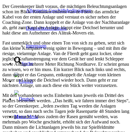
Der Greenkeeper läuft voraus, die mächtigen Beleuchtungsanlagen
Allgemeine Geschäftsbedingungen
schon im Blick. Routiniert entfernt van de Flierdt das armdicke
Kabel von der ersten Anlage und verstaut es sicher neben der
Coaching-Zone. Dann koppelt er die Anlage von der Nachbaranlage
ab, geht zum Kopf der Anlage, klappt eine Deichsel herunter und
Datenschutzerklärung
hakt diese am Aufnehmer des Alitrak-Movers ein.
Fast unmerklich und ohne einen Ton von sich zu geben, setzt sich
Impressum
das kleine Kraftpaket wenig später in Bewegung – und mit ihm die
riesige, vielarmige Anlage. Van de Flierdt geht ganz locker, ohne
jegliche Kraftanstrengung vor dem Gerät her und lenkt Schlepper
Suche
sowie Anlage mehrere Meter Richtung Nordkurve. Er scheint genau
zu wissen, wo er hin muss. Ein kurzer Blick nach links und rechts,
dann stoppt er das Gespann, entkoppelt die Anlage vom kleinen
Mover und klappt die Deichsel wieder hoch. Dann geht er zur
nächsten Anlage, um auch diese ein Stück weiter vorzusetzen.
Mit den vorhandenen sechs Einheiten kann jeweils ein Drittel des
Platzes beleuchtet werden. „Das heißt, wir fahren immer drei Steps“,
so der Greenkeeper. „Jeden zweiten Tag werden die Anlagen
versetzt, so dass nach sechs Tagen jede Rasenpartie 48 Stunden lang
Menu
Menu
versorgt wurde.“ Muss zudem der Rasen gemäht werden, was
mehrmals pro Woche geschieht, erhöht sich der Aufwand noch.
Dann müssen die Lichtanlagen jeweils bis zur Spielfeldmitte