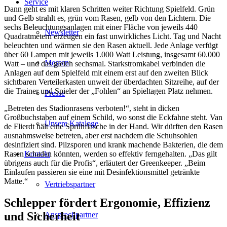
Service
Dann geht es mit klaren Schritten weiter Richtung Spielfeld. Grün
und Gelb strahlt es, grün vom Rasen, gelb von den Lichtern. Die
sechs Beleuchtungsanlagen mit einer Fläche von jeweils 440
Newsletter
Quadratmetern erzeugen ein fast unwirkliches Licht. Tag und Nacht
beleuchten und wärmen sie den Rasen aktuell. Jede Anlage verfügt
über 60 Lampen mit jeweils 1.000 Watt Leistung, insgesamt 60.000
Messen
Watt – und das gleich sechsmal. Starkstromkabel verbinden die
Anlagen auf dem Spielfeld mit einem erst auf den zweiten Blick
sichtbaren Verteilerkasten unweit der überdachten Sitzreihe, auf der
die Trainer und Spieler der „Fohlen“ an Spieltagen Platz nehmen.
Presse
„Betreten des Stadionrasens verboten!“, steht in dicken
Großbuchstaben auf einem Schild, wo sonst die Eckfahne steht. Van
Unsere Kataloge
de Flierdt hält eine Sprühflasche in der Hand. Wir dürften den Rasen
ausnahmsweise betreten, aber erst nachdem die Schuhsohlen
desinfiziert sind. Pilzsporen und krank machende Bakterien, die dem
Kontakt
Rasen schaden könnten, werden so effektiv ferngehalten. „Das gilt
übrigens auch für die Profis“, erläutert der Greenkeeper. „Beim
Einlaufen passieren sie eine mit Desinfektionsmittel getränkte
Matte.“
Vertriebspartner
Schlepper fördert Ergonomie, Effizienz
und Sicherheit
Ansprechpartner