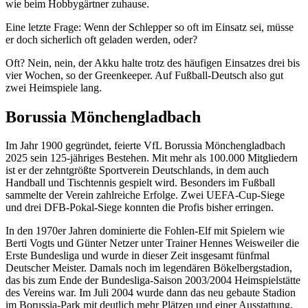
wie beim Hobbygärtner zuhause.
Eine letzte Frage: Wenn der Schlepper so oft im Einsatz sei, müsse
er doch sicherlich oft geladen werden, oder?
Oft? Nein, nein, der Akku halte trotz des häufigen Einsatzes drei bis
vier Wochen, so der Greenkeeper. Auf Fußball-Deutsch also gut
zwei Heimspiele lang.
Borussia Mönchengladbach
Im Jahr 1900 gegründet, feierte VfL Borussia Mönchengladbach
2025 sein 125-jähriges Bestehen. Mit mehr als 100.000 Mitgliedern
ist er der zehntgrößte Sportverein Deutschlands, in dem auch
Handball und Tischtennis gespielt wird. Besonders im Fußball
sammelte der Verein zahlreiche Erfolge. Zwei UEFA-Cup-Siege
und drei DFB-Pokal-Siege konnten die Profis bisher erringen.
In den 1970er Jahren dominierte die Fohlen-Elf mit Spielern wie
Berti Vogts und Günter Netzer unter Trainer Hennes Weisweiler die
Erste Bundesliga und wurde in dieser Zeit insgesamt fünfmal
Deutscher Meister. Damals noch im legendären Bökelbergstadion,
das bis zum Ende der Bundesliga-Saison 2003/2004 Heimspielstätte
des Vereins war. Im Juli 2004 wurde dann das neu gebaute Stadion
im Borussia-Park mit deutlich mehr Plätzen und einer Ausstattung,