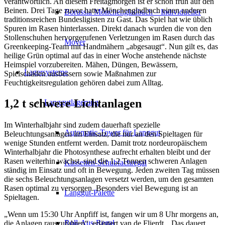
verantwortlich. An diesem Freitagmorgen ist er schon früh auf den
Beinen. Drei Tage zuvor hatte Mönchengladbach einen anderen
Borussia Mönchengladbach – Individueller
traditionsreichen Bundesligisten zu Gast. Das Spiel hat wie üblich
Spuren im Rasen hinterlassen. Direkt danach wurden die von den
Stollenschuhen hervorgerufenen Verletzungen im Rasen durch das
Mover
Greenkeeping-Team mit Handmähern „abgesaugt“. Nun gilt es, das
heilige Grün optimal auf das in einer Woche anstehende nächste
Heimspiel vorzubereiten. Mähen, Düngen, Bewässern,
Lagersysteme
Spielschäden ausbessern sowie Maßnahmen zur
Feuchtigkeitsregulation gehören dabei zum Alltag.
1,2 t schwere Lichtanlagen
Langgutlagerung
Im Winterhalbjahr sind zudem dauerhaft spezielle
Automatic-Tower für Langgut
Beleuchtungsanlagen im Einsatz, die nur an den Spieltagen für
wenige Stunden entfernt werden. Damit trotz nordeuropäischem
Winterhalbjahr die Photosynthese aufrecht erhalten bleibt und der
Rasen weiterhin wächst, sind die 1,2 Tonnen schweren Anlagen
Kassetten-Schubfachregal
ständig im Einsatz und oft in Bewegung. Jeden zweiten Tag müssen
die sechs Beleuchtungsanlagen versetzt werden, um den gesamten
Rasen optimal zu versorgen. Besonders viel Bewegung ist an
Langgut-Palette
Spieltagen.
„Wenn um 15:30 Uhr Anpfiff ist, fangen wir um 8 Uhr morgens an,
Roll-Aus-Regal
die Anlagen rauszufahren“, erläutert van de Flierdt. „Das dauert