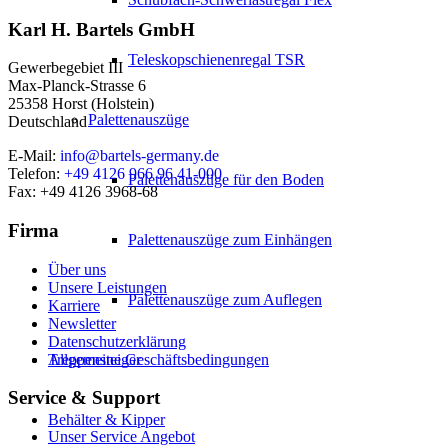
Karl H. Bartels GmbH
Teleskopschienenregal TSR
Gewerbegebiet III
Max-Planck-Strasse 6
25358 Horst (Holstein)
Palettenauszüge
Deutschland
E-Mail:
info@bartels-germany.de
Telefon:
+49 4126 966 96 41-000
Palettenauszüge für den Boden
Fax: +49 4126 3968-68
Firma
Palettenauszüge zum Einhängen
Über uns
Unsere Leistungen
Palettenauszüge zum Auflegen
Karriere
Newsletter
Datenschutzerklärung
Allgemeine Geschäftsbedingungen
Treppensteiger
Service & Support
Behälter & Kipper
Unser Service Angebot