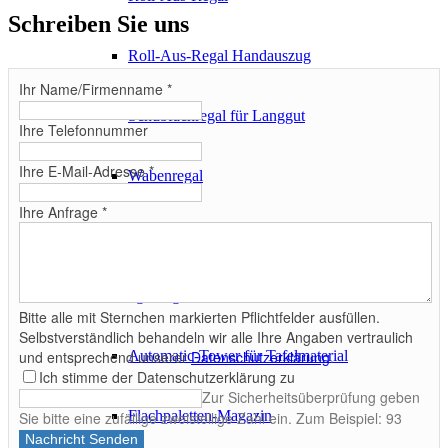
Schreiben Sie uns
Roll-Aus-Regal Handauszug
Ihr Name/Firmenname
*
Schubfachregal für Langgut
Ihre Telefonnummer
Ihre E-Mail-Adresse
*
Wabenregal
Ihre Anfrage
*
Wabenregal starr
Blechlagerung
Bitte alle mit Sternchen markierten Pflichtfelder ausfüllen.
Selbstverständlich behandeln wir alle Ihre Angaben vertraulich
Automatic-Tower für Tafelmaterial
und entsprechend unserer
Datenschutzerklärung
.
Ich stimme der Datenschutzerklärung zu
Zur Sicherheitsüberprüfung geben
Flachpaletten-Magazin
Sie bitte eine zufällige zweistellige Zahl ein. Zum Beispiel: 93
Nachricht Senden