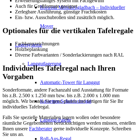
Erweiterungsfähiges System mit Fachgewinn
Auch für Großformate geeignet
Borussia Mönchengladbach – Individueller
Zerlegbare Ausführung, günstige Frachtkosten
Ein- bzw. Ausschubrollen sind zusätzlich möglich.
Mover
Optionales für die vertikalen Tafelregale
Fachkennzeichnungen
Lagersysteme
Holzbeplankung
Diverse Farbvarianten / Sonderlackierungen nach RAL
Langgutlagerung
Individuelles Tafelregal nach Ihren
Vorgaben
Automatic-Tower für Langgut
Sonderformate, andere Fachanzahl und Ausstattung für Formate
bis z.B. 2.500 x 1.250 mm bzw. bis z.B. 2.000 x 1.000 mm
Kassetten-Schubfachregal
möglich. Wir beraten Sie gern, planen und fertigen für Sie Ihr
individuelles Tafelregal.
Falls Sie spezielle Materialien lagern wollen oder besondere
Langgut-Palette
räumliche Gegebenheiten berücksichtigen werden müssen, erstellen
Ihnen unsere
Fachberater
gerne individuelle Konzepte. Schreiben
Sie uns an.
Roll-Aus-Regal