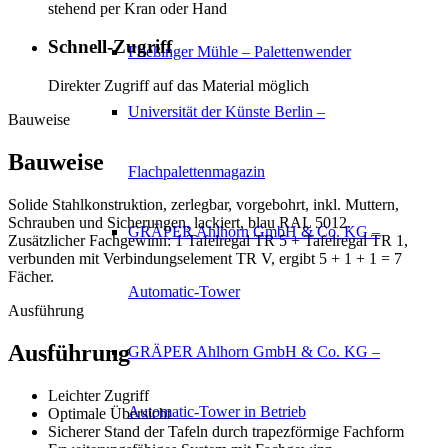
stehend per Kran oder Hand
Schnell-Zugriff
Frießinger Mühle – Palettenwender
Direkter Zugriff auf das Material möglich
Universität der Künste Berlin –
Bauweise
Bauweise
Flachpalettenmagazin
Solide Stahlkonstruktion, zerlegbar, vorgebohrt, inkl. Muttern,
Schrauben und Sicherungen, lackiert, blau RAL 5012.
GRÄPER Ahlhorn GmbH & Co. KG –
Zusätzlicher Fachgewinn: 1 Tafelregal TR 5 + Tafelregal TR 1,
verbunden mit Verbindungselement TR V, ergibt 5 + 1 + 1 = 7
Fächer.
Automatic-Tower
Ausführung
Ausführung
GRÄPER Ahlhorn GmbH & Co. KG –
Leichter Zugriff
Automatic-Tower in Betrieb
Optimale Übersicht
Sicherer Stand der Tafeln durch trapezförmige Fachform