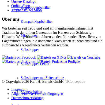
Unsere Kataloge
Online Shop
Klappbodenbehälter
Treppensteiger Shop
Über uns
Kompaktkippbehälter
Wir bestehen seit 1938 und sind ein Familienunternehmen mit
Tradition in der dritten Generation im Herzen von Schleswig-
Minikipper
Holstein. Wir gehören seit Jahren zu den führenden Herstellern von
Lagereinrichtungen, die über einen klassischen Außendienst und ein
europäisches Agentennetz vertrieben werden.
Selbstkipper
Selbstkipper Leicht
Selbstkipper mit Seitenschutz
© Copyright 2026 Karl H. Bartels GmbH |
2Concept.de
Impressum
Spänebehälter
Allgemeine Geschäftsbedingungen
Datenschutzerklärung