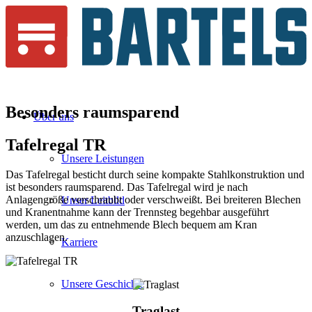
Besonders
raumsparend
Über uns
Tafelregal
TR
Unsere Leistungen
Das Tafelregal besticht durch seine kompakte Stahlkonstruktion und
ist besonders raumsparend. Das Tafelregal wird je nach
Anlagengröße verschraubt oder verschweißt. Bei breiteren Blechen
Unser Leitbild
und Kranentnahme kann der Trennsteg begehbar ausgeführt
werden, um das zu entnehmende Blech bequem am Kran
anzuschlagen.
Karriere
Unsere Geschichte
Traglast