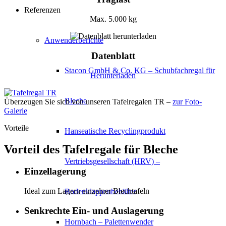
Referenzen
Max. 5.000 kg
Anwenderberichte
Datenblatt
Stacon GmbH & Co. KG – Schubfachregal für
Herunterladen
Bleche
Überzeugen Sie sich von unseren Tafelregalen TR –
zur Foto-
Galerie
Vorteile
Hanseatische Recyclingprodukt
Vorteil des Tafelregale für Bleche
Vertriebsgesellschaft (HRV) –
Einzellagerung
Ideal zum Lagern einzelner Blechtafeln
Bodenklappenbehälter
Senkrechte Ein- und Auslagerung
Hornbach – Palettenwender