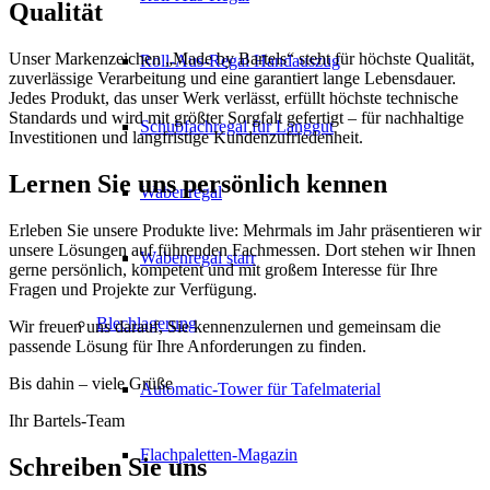
Qualität
Unser Markenzeichen „Made by Bartels“ steht für höchste Qualität,
Roll-Aus-Regal Handauszug
zuverlässige Verarbeitung und eine garantiert lange Lebensdauer.
Jedes Produkt, das unser Werk verlässt, erfüllt höchste technische
Standards und wird mit größter Sorgfalt gefertigt – für nachhaltige
Schubfachregal für Langgut
Investitionen und langfristige Kundenzufriedenheit.
Lernen Sie uns persönlich kennen
Wabenregal
Erleben Sie unsere Produkte live: Mehrmals im Jahr präsentieren wir
unsere Lösungen auf führenden Fachmessen. Dort stehen wir Ihnen
Wabenregal starr
gerne persönlich, kompetent und mit großem Interesse für Ihre
Fragen und Projekte zur Verfügung.
Blechlagerung
Wir freuen uns darauf, Sie kennenzulernen und gemeinsam die
passende Lösung für Ihre Anforderungen zu finden.
Bis dahin – viele Grüße
Automatic-Tower für Tafelmaterial
Ihr Bartels-Team
Flachpaletten-Magazin
Schreiben Sie uns