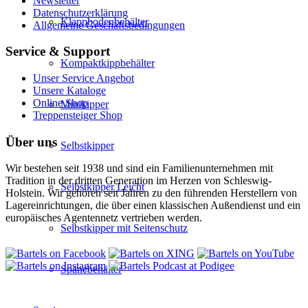
Newsletter
Datenschutzerklärung
Klappbodenbehälter
Allgemeine Geschäftsbedingungen
Service & Support
Kompaktkippbehälter
Unser Service Angebot
Unsere Kataloge
Online Shop
Minikipper
Treppensteiger Shop
Über uns
Selbstkipper
Wir bestehen seit 1938 und sind ein Familienunternehmen mit
Tradition in der dritten Generation im Herzen von Schleswig-
Selbstkipper Leicht
Holstein. Wir gehören seit Jahren zu den führenden Herstellern von
Lagereinrichtungen, die über einen klassischen Außendienst und ein
europäisches Agentennetz vertrieben werden.
Selbstkipper mit Seitenschutz
Spänebehälter