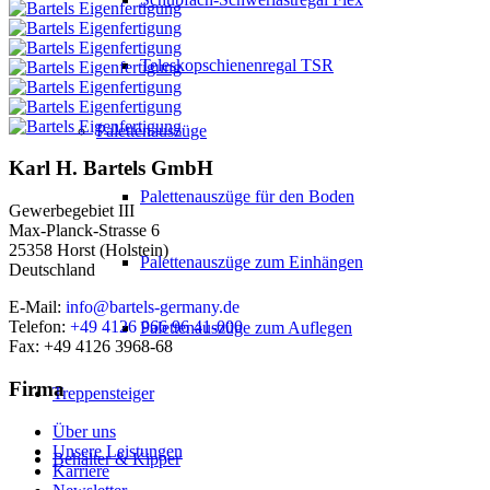
Teleskopschienenregal TSR
Palettenauszüge
Karl H. Bartels GmbH
Palettenauszüge für den Boden
Gewerbegebiet III
Max-Planck-Strasse 6
25358 Horst (Holstein)
Palettenauszüge zum Einhängen
Deutschland
E-Mail:
info@bartels-germany.de
Telefon:
+49 4126 966 96 41-000
Palettenauszüge zum Auflegen
Fax: +49 4126 3968-68
Firma
Treppensteiger
Über uns
Unsere Leistungen
Behälter & Kipper
Karriere