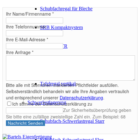
Schubfachregal für Bleche
Ihr Name/Firmenname
*
Ihre Telefonnummer
SRB Kompaktsystem
Ihre E-Mail-Adresse
*
Tafelregal TR
Ihre Anfrage
*
Tafelregal TRG
Tafelregal vertikal
Bitte alle mit Sternchen markierten Pflichtfelder ausfüllen.
Selbstverständlich behandeln wir alle Ihre Angaben vertraulich
und entsprechend unserer
Datenschutzerklärung
.
Schwerlastlagerung
Ich stimme der Datenschutzerklärung zu
Zur Sicherheitsüberprüfung geben
Sie bitte eine zufällige zweistellige Zahl ein. Zum Beispiel: 68
Schubfach-Schwerlastregal Starr
Nachricht Senden
Schubfach-Schwerlastregal Flex