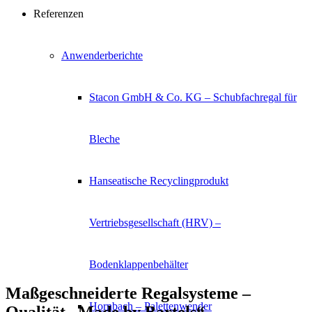
Referenzen
Anwenderberichte
Stacon GmbH & Co. KG – Schubfachregal für
Bleche
Hanseatische Recyclingprodukt
Vertriebsgesellschaft (HRV) –
Bodenklappenbehälter
Maßgeschneiderte Regalsysteme –
Hornbach – Palettenwender
Qualität „Made by Bartels“