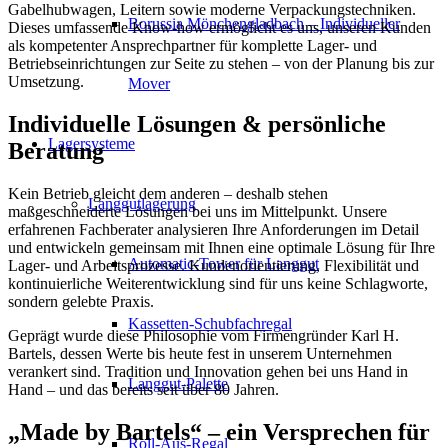
Gabelhubwagen, Leitern sowie moderne Verpackungstechniken.
Borussia Mönchengladbach – Individueller
Dieses umfassende Know-how ermöglicht es uns, unseren Kunden
als kompetenter Ansprechpartner für komplette Lager- und
Betriebseinrichtungen zur Seite zu stehen – von der Planung bis zur
Umsetzung.
Mover
Individuelle Lösungen & persönliche
Lagersysteme
Beratung
Kein Betrieb gleicht dem anderen – deshalb stehen
Langgutlagerung
maßgeschneiderte Lösungen bei uns im Mittelpunkt. Unsere
erfahrenen Fachberater analysieren Ihre Anforderungen im Detail
und entwickeln gemeinsam mit Ihnen eine optimale Lösung für Ihre
Automatic-Tower für Langgut
Lager- und Arbeitsprozesse. Kundenorientierung, Flexibilität und
kontinuierliche Weiterentwicklung sind für uns keine Schlagworte,
sondern gelebte Praxis.
Kassetten-Schubfachregal
Geprägt wurde diese Philosophie vom Firmengründer Karl H.
Bartels, dessen Werte bis heute fest in unserem Unternehmen
verankert sind. Tradition und Innovation gehen bei uns Hand in
Langgut-Palette
Hand – und das bereits seit über 80 Jahren.
„Made by Bartels“ – ein Versprechen für
Roll-Aus-Regal