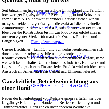
Seit Jahrzehnten haben wir uns auf die Entwicklung und Fertigung
Frießinger Mühle – Palettenwender
hochwertiger Regalsysteme für Bleche, Langgut und Schwerlasten
spezialisiert. Als bundesweit führender Hersteller stehen wir für
maßgeschneiderte Lagerlösungen, die exakt auf die individuellen
Universität der Künste Berlin –
Anforderungen unserer Kunden abgestimmt sind. Von der ersten
Idee über die Konstruktion bis hin zur Produktion erfolgt alles in
unserem eigenen Werk – für maximale Qualität, Präzision und
Langlebigkeit.
Flachpalettenmagazin
Unsere Blechlager-, Langgut- und Schwerlastregale zeichnen sich
durch besonders robuste, stabile und praxisorientierte
GRÄPER Ahlhorn GmbH & Co. KG –
Konstruktionen aus. Genau deshalb kommen unsere Regalsysteme
weltweit bei namhaften Unternehmen aus Industrie, Handwerk und
Logistik erfolgreich zum Einsatz. Jedes Produkt wird mit höchstem
Automatic-Tower
Anspruch an Sicherheit, Belastbarkeit und Effizienz gefertigt.
Ganzheitliche Betriebseinrichtung aus
GRÄPER Ahlhorn GmbH & Co. KG –
einer Hand
Neben der Eigenfertigung von Regalsystemen verfügen wir über
Automatic-Tower in Betrieb
langjährige Erfahrung im Handel mit Betriebseinrichtungen und
Transportgeräten. Dazu zählen unter anderem Werkbänke,