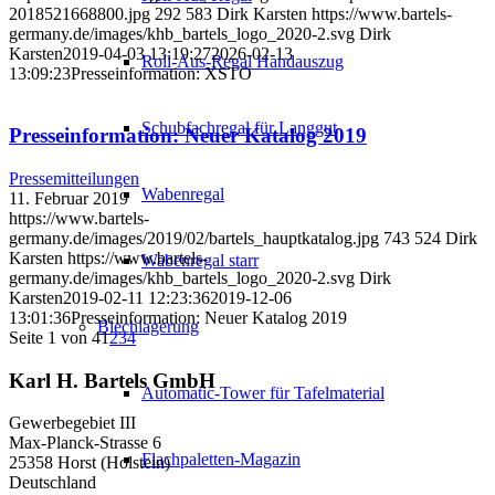
2018521668800.jpg
292
583
Dirk Karsten
https://www.bartels-
germany.de/images/khb_bartels_logo_2020-2.svg
Dirk
Karsten
2019-04-03 13:19:27
2026-02-13
Roll-Aus-Regal Handauszug
13:09:23
Presseinformation: XSTO
Schubfachregal für Langgut
Presseinformation: Neuer Katalog 2019
Pressemitteilungen
Wabenregal
11. Februar 2019
https://www.bartels-
germany.de/images/2019/02/bartels_hauptkatalog.jpg
743
524
Dirk
Karsten
https://www.bartels-
Wabenregal starr
germany.de/images/khb_bartels_logo_2020-2.svg
Dirk
Karsten
2019-02-11 12:23:36
2019-12-06
13:01:36
Presseinformation: Neuer Katalog 2019
Blechlagerung
Seite 1 von 4
1
2
3
4
Karl H. Bartels GmbH
Automatic-Tower für Tafelmaterial
Gewerbegebiet III
Max-Planck-Strasse 6
Flachpaletten-Magazin
25358 Horst (Holstein)
Deutschland