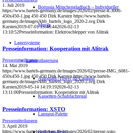
1. Juli 2019
Borussia Mönchengladbach – Individueller
https://www.bartels-germany.de/images/2026/02/presse-tt-3000-
450x450-1.jpg
450
450
Dirk Karsten
https://www.bartels-
germany.de/images/khb_bartels_logo_2020-2.svg
Dirk
Mover
Karsten
2019-07-01 13:48:44
2026-02-13
13:10:52
Presseinformation: Elektroschlepper von Alitrak
Lagersysteme
Presseinformation: Kooperation mit Alitrak
Pressemitteilungen
Langgutlagerung
14. Mai 2019
https://www.bartels-germany.de/images/2026/02/presse-IMG_6081-
450x450-1.jpg
450
450
Dirk Karsten
https://www.bartels-
Automatic-Tower für Langgut
germany.de/images/khb_bartels_logo_2020-2.svg
Dirk
Karsten
2019-05-14 14:19:19
2026-02-13
13:11:00
Presseinformation: Kooperation mit Alitrak
Kassetten-Schubfachregal
Presseinformation: XSTO
Langgut-Palette
Pressemitteilungen
3. April 2019
https://www.bartels-germany.de/images/2026/02/presse-xsto-
Roll-Aus-Regal