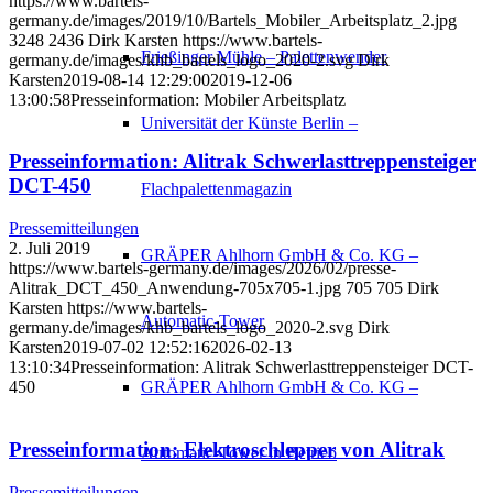
https://www.bartels-
germany.de/images/2019/10/Bartels_Mobiler_Arbeitsplatz_2.jpg
3248
2436
Dirk Karsten
https://www.bartels-
Frießinger Mühle – Palettenwender
germany.de/images/khb_bartels_logo_2020-2.svg
Dirk
Karsten
2019-08-14 12:29:00
2019-12-06
13:00:58
Presseinformation: Mobiler Arbeitsplatz
Universität der Künste Berlin –
Presseinformation: Alitrak Schwerlasttreppensteiger
DCT-450
Flachpalettenmagazin
Pressemitteilungen
2. Juli 2019
GRÄPER Ahlhorn GmbH & Co. KG –
https://www.bartels-germany.de/images/2026/02/presse-
Alitrak_DCT_450_Anwendung-705x705-1.jpg
705
705
Dirk
Karsten
https://www.bartels-
Automatic-Tower
germany.de/images/khb_bartels_logo_2020-2.svg
Dirk
Karsten
2019-07-02 12:52:16
2026-02-13
13:10:34
Presseinformation: Alitrak Schwerlasttreppensteiger DCT-
GRÄPER Ahlhorn GmbH & Co. KG –
450
Presseinformation: Elektroschlepper von Alitrak
Automatic-Tower in Betrieb
Pressemitteilungen