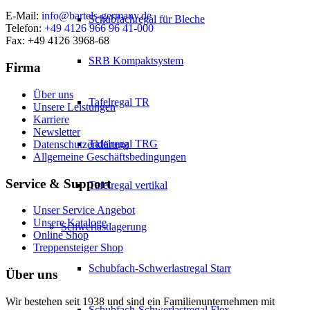
E-Mail:
info@bartels-germany.de
Schubfachregal für Bleche
Telefon:
+49 4126 966 96 41-000
Fax: +49 4126 3968-68
SRB Kompaktsystem
Firma
Über uns
Tafelregal TR
Unsere Leistungen
Karriere
Newsletter
Tafelregal TRG
Datenschutzerklärung
Allgemeine Geschäftsbedingungen
Service & Support
Tafelregal vertikal
Unser Service Angebot
Unsere Kataloge
Schwerlastlagerung
Online Shop
Treppensteiger Shop
Schubfach-Schwerlastregal Starr
Über uns
Wir bestehen seit 1938 und sind ein Familienunternehmen mit
Schubfach-Schwerlastregal Flex