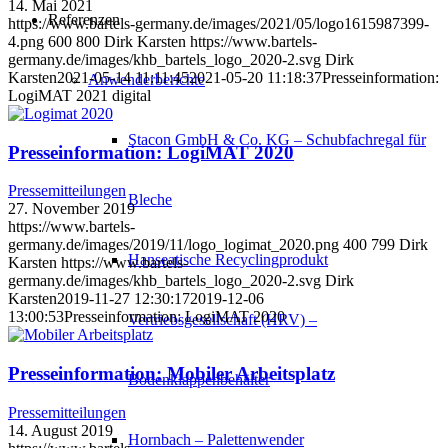
14. Mai 2021
Referenzen
https://www.bartels-germany.de/images/2021/05/logo1615987399-
4.png
600
800
Dirk Karsten
https://www.bartels-
germany.de/images/khb_bartels_logo_2020-2.svg
Dirk
Karsten
2021-05-14 11:11:45
2021-05-20 11:18:37
Presseinformation:
Anwenderberichte
LogiMAT 2021 digital
Stacon GmbH & Co. KG – Schubfachregal für
Presseinformation: LogiMAT 2020
Pressemitteilungen
Bleche
27. November 2019
https://www.bartels-
germany.de/images/2019/11/logo_logimat_2020.png
400
799
Dirk
Hanseatische Recyclingprodukt
Karsten
https://www.bartels-
germany.de/images/khb_bartels_logo_2020-2.svg
Dirk
Karsten
2019-11-27 12:30:17
2019-12-06
13:00:53
Presseinformation: LogiMAT 2020
Vertriebsgesellschaft (HRV) –
Presseinformation: Mobiler Arbeitsplatz
Bodenklappenbehälter
Pressemitteilungen
14. August 2019
Hornbach – Palettenwender